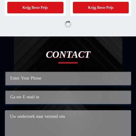
Feestcadeau
Oorbellen Voor Juwelen Geschenk
Krijg Beste Prijs
Krijg Beste Prijs
CONTACT