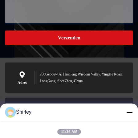
Verzenden
706Gebouw A, HuaFeng Wisdom Valley, YingHe Road,
LongGang, ShenZhen, China
Adres
Shirley
shirley@nature-trend.com
E-mail
11:36 AM