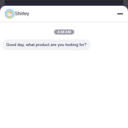
Shirley
shirley@nature-trend.com
E-mail
4:48 AM
Good day, what product are you looking for?
0086-18148506772
Phone
Shenzhen Jane Cheng Development Co.,
Limited