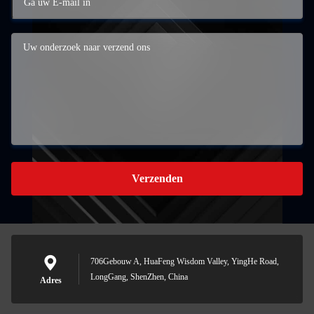
Verzenden
706Gebouw A, HuaFeng Wisdom Valley, YingHe Road,
LongGang, ShenZhen, China
Adres