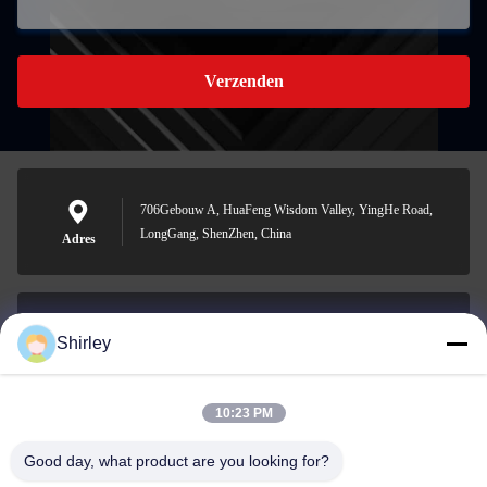
Verzenden
706Gebouw A, HuaFeng Wisdom Valley, YingHe Road,
LongGang, ShenZhen, China
Adres
Shirley
shirley@nature-trend.com
E-mail
10:23 PM
Good day, what product are you looking for?
0086-18148506772