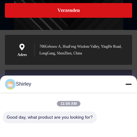
Verzenden
706Gebouw A, HuaFeng Wisdom Valley, YingHe Road,
LongGang, ShenZhen, China
Adres
Shirley
shirley@nature-trend.com
E-mail
11:08 AM
Good day, what product are you looking for?
0086-18148506772
Phone