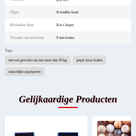
5Type:
Kristallen kraal
6Kristallen kleur:
Kiwi Jasper
7Grootte van het kristal:
8 mm kralen
Tags:
met een gewicht van niet meer dan 50 kg
jaspis losse kralen
natuurlijke jaspisperen
Gelijkaardige Producten