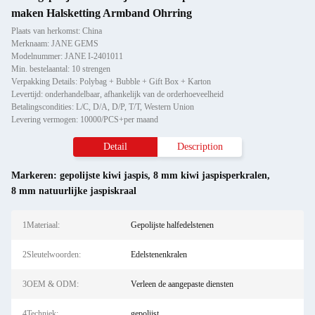
maken Halsketting Armband Ohrring
Plaats van herkomst: China
Merknaam: JANE GEMS
Modelnummer: JANE I-2401011
Min. bestelaantal: 10 strengen
Verpakking Details: Polybag + Bubble + Gift Box + Karton
Levertijd: onderhandelbaar, afhankelijk van de orderhoeveelheid
Betalingscondities: L/C, D/A, D/P, T/T, Western Union
Levering vermogen: 10000/PCS+per maand
Detail
Description
Markeren:
gepolijste kiwi jaspis
,
8 mm kiwi jaspisperkralen
,
8 mm natuurlijke jaspiskraal
1Materiaal:
Gepolijste halfedelstenen
2Sleutelwoorden:
Edelstenenkralen
3OEM & ODM:
Verleen de aangepaste diensten
4Techniek:
gepolijst