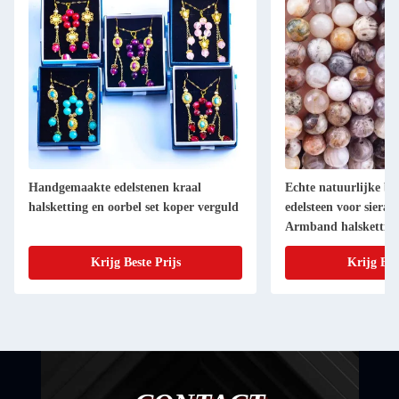
Handgemaakte edelstenen kraal
Echte natuurlijke b
halsketting en oorbel set koper verguld
edelsteen voor siera
Armband halskettin
Krijg Beste Prijs
Krijg Bes