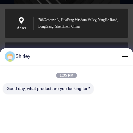
706Gebouw A, HuaFeng Wisdom Valley, YingHe Road,
LongGang, ShenZhen, China
Adres
Shirley
shirley@nature-trend.com
E-mail
1:35 PM
Good day, what product are you looking for?
0086-18148506772
Phone