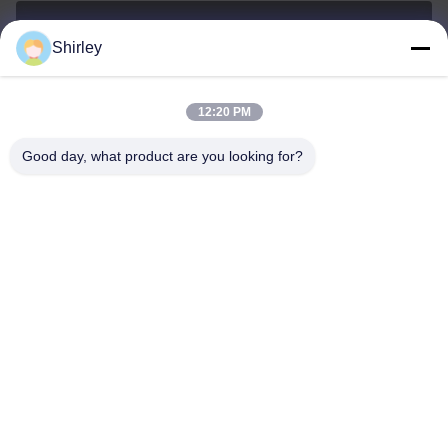
Shirley
shirley@nature-trend.com
E-mail
12:20 PM
Good day, what product are you looking for?
0086-18148506772
Phone
Shenzhen Jane Cheng Development Co.,
Limited