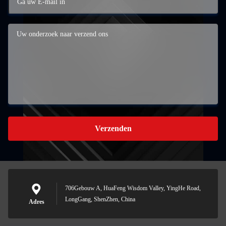
Verzenden
706Gebouw A, HuaFeng Wisdom Valley, YingHe Road,
LongGang, ShenZhen, China
Adres