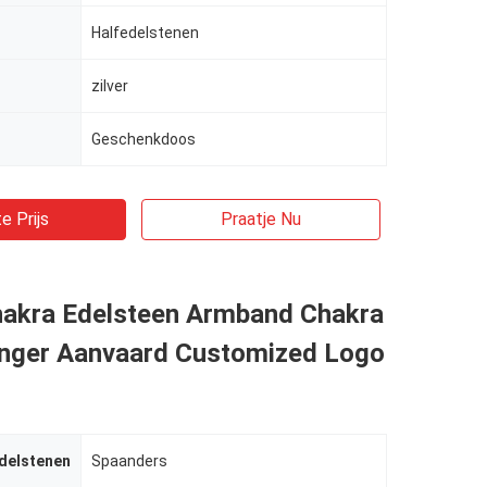
Halfedelstenen
zilver
Geschenkdoos
e Prijs
Praatje Nu
hakra Edelsteen Armband Chakra
ger Aanvaard Customized Logo
delstenen
Spaanders