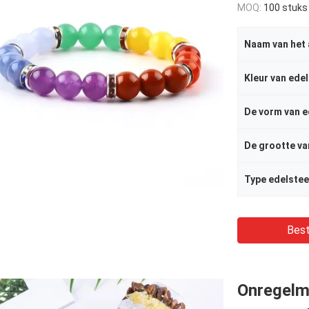
MOQ:
100 stuks
Naam van het 
Kleur van ede
De vorm van e
Type edelste
Best
Onregelma