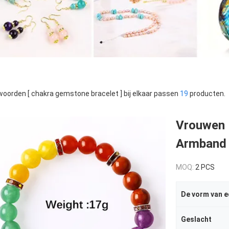
oorden [ chakra gemstone bracelet ] bij elkaar passen
19
producten.
Vrouwen 
Armband 
MOQ:
2 PCS
De vorm van e
Geslacht