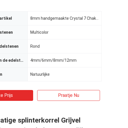
artikel
8mm handgemaakte Crystal 7 Chakra Armband
lstenen
Multicolor
delstenen
Rond
De grootte van de edelsteen
4mm/6mm/8mm/12mm
en
Natuurlijke
e Prijs
Praatje Nu
tige splinterkorrel Grijvel