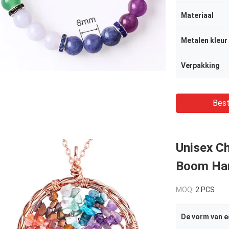
Materiaal
Metalen kleur
Verpakking
Best
Unisex C
Boom Han
MOQ:
2 PCS
De vorm van e