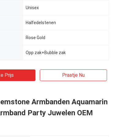
Unisex
Halfedelstenen
Rose Gold
Opp zak+Bubble zak
e Prijs
Praatje Nu
Gemstone Armbanden Aquamarin
Armband Party Juwelen OEM