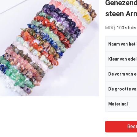
Genezende
steen A
MOQ:
100 stuks
Naam van het 
Kleur van ede
De vorm van e
Materiaal
Best