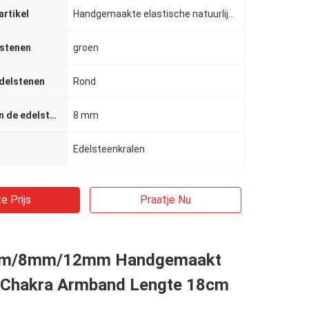
artikel
Handgemaakte elastische natuurlijke kristal edelsteen kraal Healing Aquamarin armband
lstenen
groen
delstenen
Rond
De grootte van de edelsteen
8 mm
Edelsteenkralen
e Prijs
Praatje Nu
m/8mm/12mm Handgemaakt
7 Chakra Armband Lengte 18cm