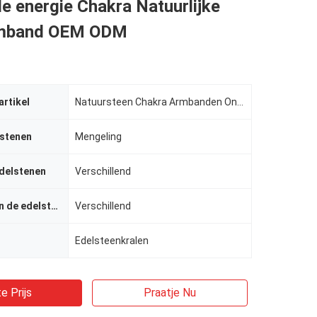
 energie Chakra Natuurlijke
rmband OEM ODM
artikel
Natuursteen Chakra Armbanden Onregelmatig Chip Gries Kristalsteen Juwelen
lstenen
Mengeling
delstenen
Verschillend
De grootte van de edelsteen
Verschillend
Edelsteenkralen
e Prijs
Praatje Nu