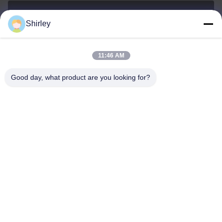
Shirley
shirley@nature-trend.com
E-mail
11:46 AM
Good day, what product are you looking for?
0086-18148506772
Phone
Shenzhen Jane Cheng Development Co.,
Limited