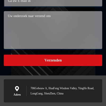
Verzenden
706Gebouw A, HuaFeng Wisdom Valley, YingHe Road,
LongGang, ShenZhen, China
Adres