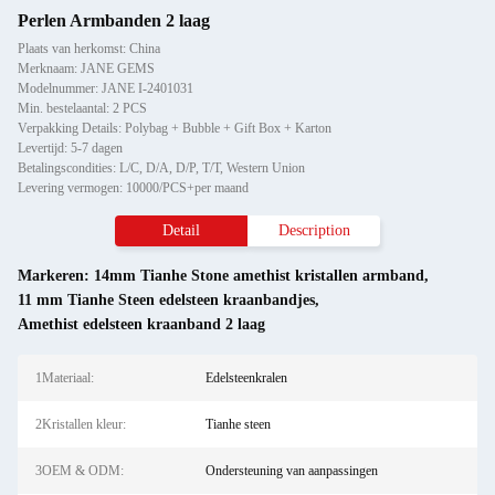
Perlen Armbanden 2 laag
Plaats van herkomst: China
Merknaam: JANE GEMS
Modelnummer: JANE I-2401031
Min. bestelaantal: 2 PCS
Verpakking Details: Polybag + Bubble + Gift Box + Karton
Levertijd: 5-7 dagen
Betalingscondities: L/C, D/A, D/P, T/T, Western Union
Levering vermogen: 10000/PCS+per maand
Detail
Description
Markeren:
14mm Tianhe Stone amethist kristallen armband
,
11 mm Tianhe Steen edelsteen kraanbandjes
,
Amethist edelsteen kraanband 2 laag
1Materiaal:
Edelsteenkralen
2Kristallen kleur:
Tianhe steen
3OEM & ODM:
Ondersteuning van aanpassingen