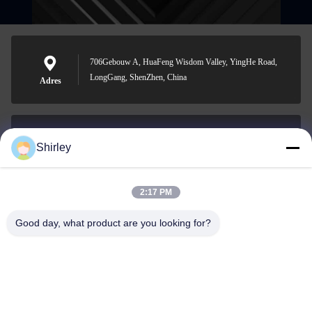
706Gebouw A, HuaFeng Wisdom Valley, YingHe Road,
LongGang, ShenZhen, China
Adres
Shirley
shirley@nature-trend.com
E-mail
2:17 PM
Good day, what product are you looking for?
0086-18148506772
Phone