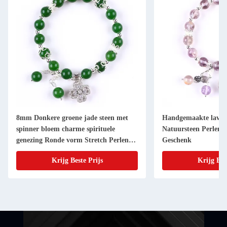
8mm Donkere groene jade steen met
Handgemaakte lavend
spinner bloem charme spirituele
Natuursteen Perlen
genezing Ronde vorm Stretch Perlen
Geschenk
Armband
Krijg Beste Prijs
Krijg Bes