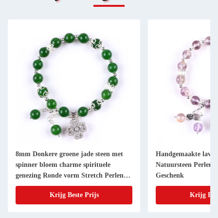
8mm Donkere groene jade steen met
Handgemaakte lavend
spinner bloem charme spirituele
Natuursteen Perlen
genezing Ronde vorm Stretch Perlen
Geschenk
Armband
Krijg Beste Prijs
Krijg Bes