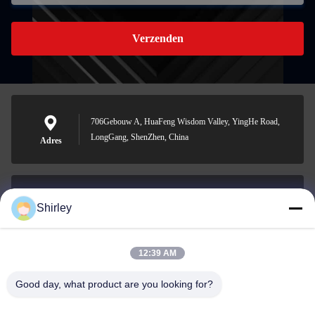
Verzenden
706Gebouw A, HuaFeng Wisdom Valley, YingHe Road,
LongGang, ShenZhen, China
Adres
Shirley
shirley@nature-trend.com
E-mail
12:39 AM
Good day, what product are you looking for?
0086-18148506772
Phone