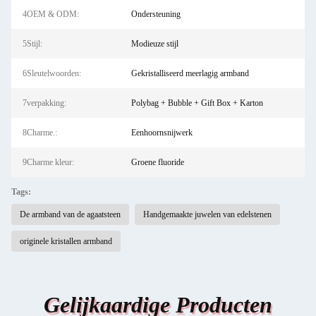
4OEM & ODM:
Ondersteuning
5Stijl:
Modieuze stijl
6Sleutelwoorden:
Gekristalliseerd meerlagig armband
7verpakking:
Polybag + Bubble + Gift Box + Karton
8Charme.:
Eenhoornsnijwerk
9Charme kleur:
Groene fluoride
Tags:
De armband van de agaatsteen
Handgemaakte juwelen van edelstenen
originele kristallen armband
Gelijkaardige Producten