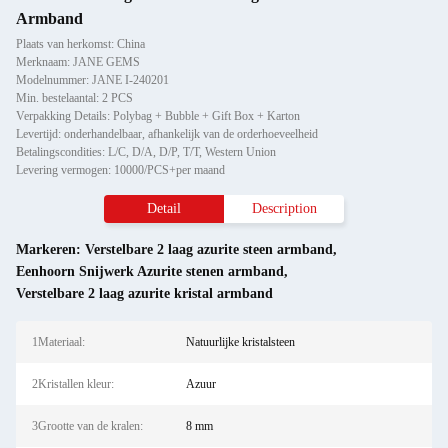
Armband
Plaats van herkomst: China
Merknaam: JANE GEMS
Modelnummer: JANE I-240201
Min. bestelaantal: 2 PCS
Verpakking Details: Polybag + Bubble + Gift Box + Karton
Levertijd: onderhandelbaar, afhankelijk van de orderhoeveelheid
Betalingscondities: L/C, D/A, D/P, T/T, Western Union
Levering vermogen: 10000/PCS+per maand
Detail
Description
Markeren:
Verstelbare 2 laag azurite steen armband
,
Eenhoorn Snijwerk Azurite stenen armband
,
Verstelbare 2 laag azurite kristal armband
1Materiaal:
Natuurlijke kristalsteen
2Kristallen kleur:
Azuur
3Grootte van de kralen:
8 mm