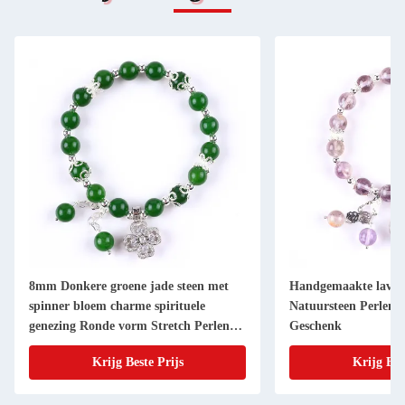
8mm Donkere groene jade steen met
Handgemaakte lavend
spinner bloem charme spirituele
Natuursteen Perlen
genezing Ronde vorm Stretch Perlen
Geschenk
Armband
Krijg Beste Prijs
Krijg Bes