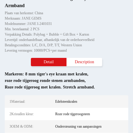
Armband
Plaats van herkomst: China
Merknaam: JANE GEMS
Modelnummer: JANE I-2401031
Min. bestelaantal: 2 PCS
Verpakking Details: Polybag + Bubble + Gift Box + Karton
Levertijd: onderhandelbaar, afhankelijk van de orderhoeveelheid
Betalingscondities: L/C, D/A, D/P, T/T, Western Union
Levering vermogen: 10000/PCS+per maand
Detail
Description
Markeren:
8 mm tiger's eye kraan met kralen
,
roze rode tijgeroog ronde stenen armbanden
,
Roze rode tijgeroog met kralen. Stretch armband.
1Materiaal:
Edelsteenkralen
2Kristallen kleur:
Roze rode tijgeroogsteen
3OEM & ODM:
Ondersteuning van aanpassingen