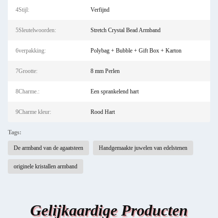
4Stijl:
Verfijnd
5Sleutelwoorden:
Stretch Crystal Bead Armband
6verpakking:
Polybag + Bubble + Gift Box + Karton
7Grootte:
8 mm Perlen
8Charme.:
Een sprankelend hart
9Charme kleur:
Rood Hart
Tags:
De armband van de agaatsteen
Handgemaakte juwelen van edelstenen
originele kristallen armband
Gelijkaardige Producten