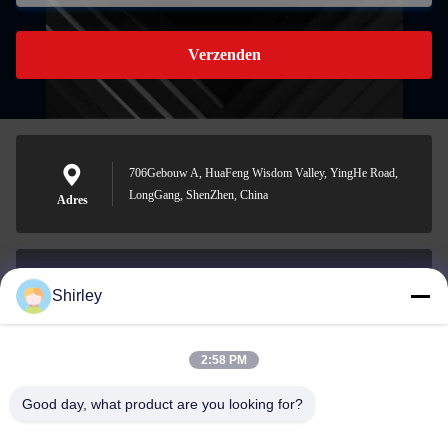
Verzenden
706Gebouw A, HuaFeng Wisdom Valley, YingHe Road,
LongGang, ShenZhen, China
Adres
Shirley
shirley@nature-trend.com
E-mail
2:58 PM
Good day, what product are you looking for?
0086-18148506772
Phone