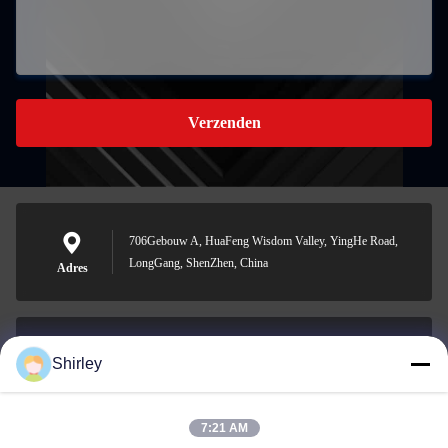
Verzenden
706Gebouw A, HuaFeng Wisdom Valley, YingHe Road,
LongGang, ShenZhen, China
Adres
Shirley
shirley@nature-trend.com
E-mail
7:21 AM