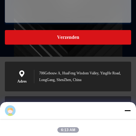
Verzenden
706Gebouw A, HuaFeng Wisdom Valley, YingHe Road,
LongGang, ShenZhen, China
Adres
shirley@nature-trend.com
E-mail
6:13 AM