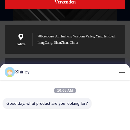
Verzenden
706Gebouw A, HuaFeng Wisdom Valley, YingHe Road,
LongGang, ShenZhen, China
Adres
Shirley
shirley@nature-trend.com
E-mail
10:05 AM
Good day, what product are you looking for?
0086-18148506772
Phone