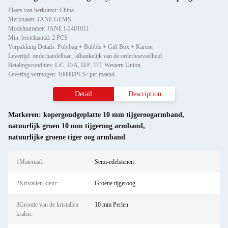
Plaats van herkomst: China
Merknaam: JANE GEMS
Modelnummer: JANE I-2401011
Min. bestelaantal: 2 PCS
Verpakking Details: Polybag + Bubble + Gift Box + Karton
Levertijd: onderhandelbaar, afhankelijk van de orderhoeveelheid
Betalingscondities: L/C, D/A, D/P, T/T, Western Union
Levering vermogen: 10000/PCS+per maand
Detail
Description
Markeren:
kopergoudgeplatte 10 mm tijgeroogarmband
,
natuurlijk groen 10 mm tijgeroog armband
,
natuurlijke groene tiger oog armband
1Materiaal:
Semi-edelstenen
2Kristallen kleur:
Groene tijgeroog
3Grootte van de kristallen
10 mm Perlen
kralen: