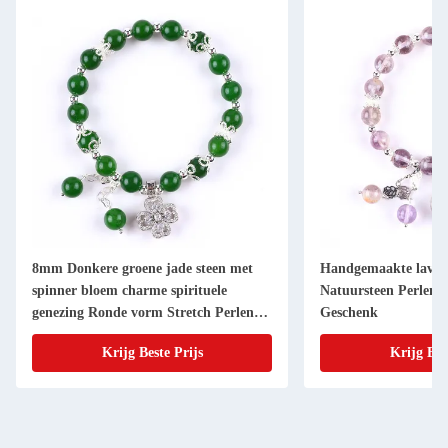
8mm Donkere groene jade steen met
Handgemaakte lavend
spinner bloem charme spirituele
Natuursteen Perlen
genezing Ronde vorm Stretch Perlen
Geschenk
Armband
Krijg Beste Prijs
Krijg Bes