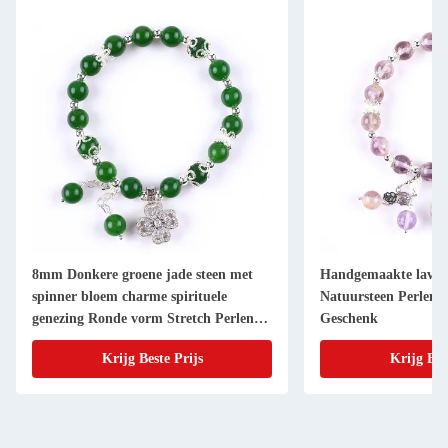
8mm Donkere groene jade steen met
Handgemaakte lavend
spinner bloem charme spirituele
Natuursteen Perlen
genezing Ronde vorm Stretch Perlen
Geschenk
Armband
Krijg Beste Prijs
Krijg Bes