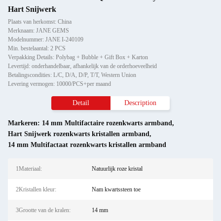
Hart Snijwerk
Plaats van herkomst: China
Merknaam: JANE GEMS
Modelnummer: JANE I-240109
Min. bestelaantal: 2 PCS
Verpakking Details: Polybag + Bubble + Gift Box + Karton
Levertijd: onderhandelbaar, afhankelijk van de orderhoeveelheid
Betalingscondities: L/C, D/A, D/P, T/T, Western Union
Levering vermogen: 10000/PCS+per maand
Detail
Description
Markeren:
14 mm Multifactaire rozenkwarts armband
,
Hart Snijwerk rozenkwarts kristallen armband
,
14 mm Multifactaat rozenkwarts kristallen armband
1Materiaal:
Natuurlijk roze kristal
2Kristallen kleur:
Nam kwartssteen toe
3Grootte van de kralen:
14 mm