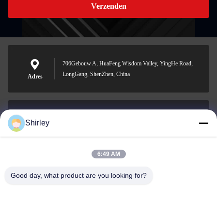
Verzenden
706Gebouw A, HuaFeng Wisdom Valley, YingHe Road,
LongGang, ShenZhen, China
Adres
Shirley
shirley@nature-trend.com
E-mail
6:49 AM
Good day, what product are you looking for?
0086-18148506772
Phone