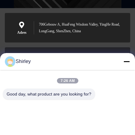
706Gebouw A, HuaFeng Wisdom Valley, YingHe Road,
LongGang, ShenZhen, China
Adres
Shirley
shirley@nature-trend.com
E-mail
7:26 AM
Good day, what product are you looking for?
0086-18148506772
Phone