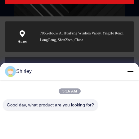
706Gebouw A, HuaFeng Wisdom Valley, YingHe Road,
LongGang, ShenZhen, China
Adres
Shirley
shirley@nature-trend.com
E-mail
5:16 AM
Good day, what product are you looking for?
0086-18148506772
Phone