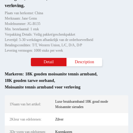
verloving.
Plaats van herkomst: China
Merknaam: Jane Gems
Modelnummer: JG-B135
Min. bestelaantal: 1 stuk
Verpakking Details: Veilig pakket/geschenkpakket
Levertijd: 5-30 werkdagen afhankelijk van de orderhoeveelheid
Betalingscondities: T/T, Western Union, L/C, D/A, D/P
Levering vermogen: 1000 stuks per week
Detail
Description
Markeren:
18K gouden moissanite tennis armband
,
18K gouden tarwe oorband
,
Moissanite tennis armband voor verloving
Luxe bruidsarmband 18K goud mode
1Naam van het artikel:
Moisannite sieraden
2Kleur van edelstenen:
Zilver
3De vorm van edelstenen:
Korenkoren