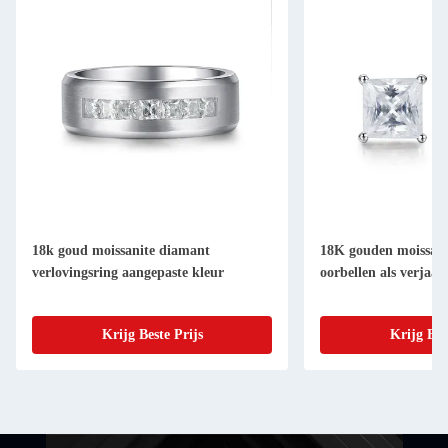
18k goud moissanite diamant
18K gouden moissan
verlovingsring aangepaste kleur
oorbellen als verjaa
Krijg Beste Prijs
Krijg Bes