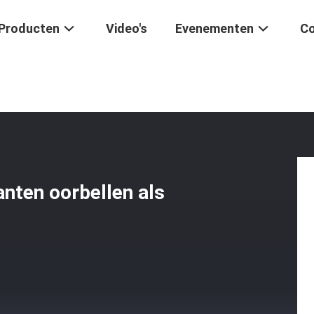
Producten
Video's
Evenementen
Co
issanite Diamanten Oorbellen Als Verjaardagscadeau
nten oorbellen als