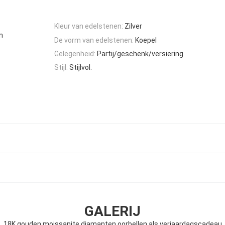
Kleur van edelstenen:
Zilver
n
De vorm van edelstenen:
Koepel
Gelegenheid:
Partij/geschenk/versiering
Stijl:
Stijlvol.
GALERIJ
18K gouden moissanite diamanten oorbellen als verjaardagscadeau