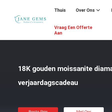
Thuis
Over Ons
Vraag Een Offerte
Thuis
/
Producten
/
Diamanten Juwelen
/
18K Gouden Mo
Aan
18K gouden moissanite diama
verjaardagscadeau
Beste Prijs
Mail Ons