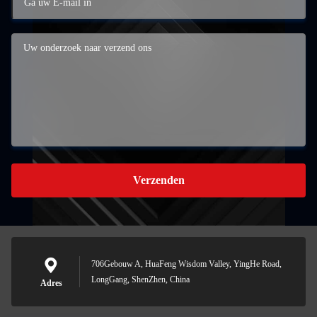
Verzenden
706Gebouw A, HuaFeng Wisdom Valley, YingHe Road,
LongGang, ShenZhen, China
Adres