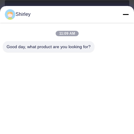
Shirley
shirley@nature-trend.com
E-mail
11:09 AM
Good day, what product are you looking for?
0086-18148506772
Phone
Shenzhen Jane Cheng Development Co.,
Limited