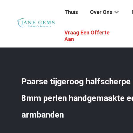
Thuis
Over Ons
Vraag Een Offerte
Thuis
/
Producten
/
Handgemaakte Juwelen Van Edelst
Aan
Paarse tijgeroog halfscherp
8mm perlen handgemaakte e
armbanden