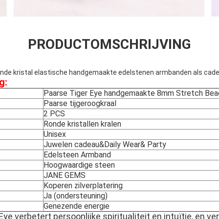
PRODUCTOMSCHRIJVING
onde kristal elastische handgemaakte edelstenen armbanden als cad
g:
Paarse Tiger Eye handgemaakte 8mm Stretch Be
Paarse tijgeroogkraal
2 PCS
Ronde kristallen kralen
Unisex
Juwelen cadeau&Daily Wear& Party
Edelsteen Armband
Hoogwaardige steen
JANE GEMS
Koperen zilverplatering
Ja (ondersteuning)
Genezende energie
Eye verbetert persoonlijke spiritualiteit en intuïtie, en v