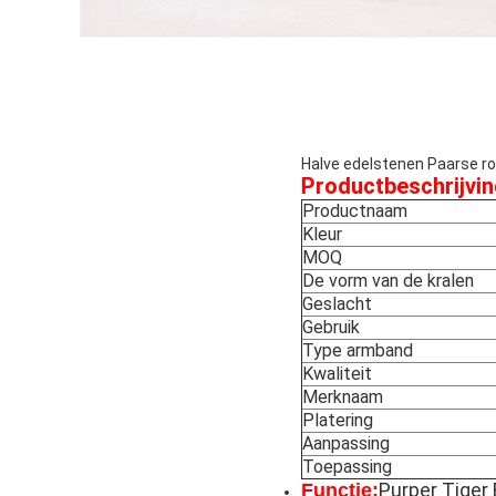
Halve edelstenen Paarse r
Productbeschrijvin
Productnaam
Kleur
MOQ
De vorm van de kralen
Geslacht
Gebruik
Type armband
Kwaliteit
Merknaam
Platering
Aanpassing
Toepassing
Purper Tiger 
Functie: