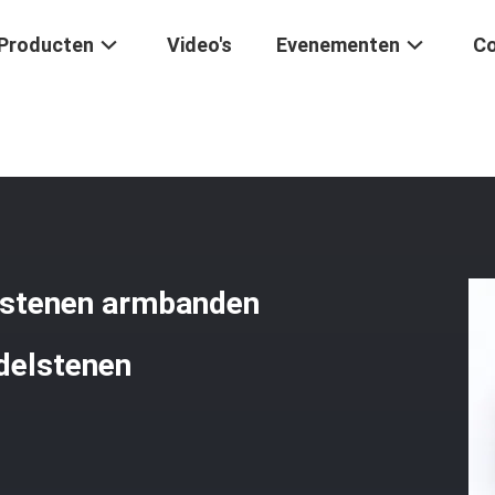
Producten
Video's
Evenementen
Co
enen
/
Paarse Tijgeroog Halfscherpe Stenen Armbanden 8mm Perle
e stenen armbanden
delstenen