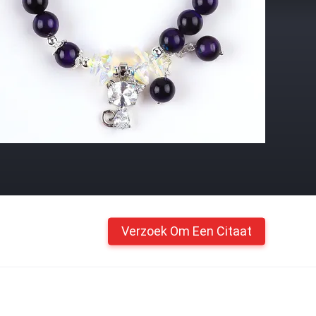
Verzoek Om Een Citaat