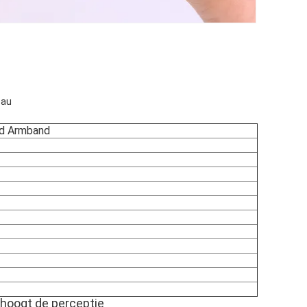
eau
ad Armband
erhoogt de perceptie