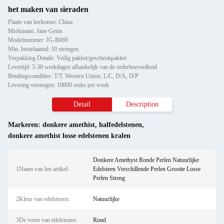
het maken van sieraden
Plaats van herkomst: China
Merknaam: Jane Gems
Modelnummer: JG-B069
Min. bestelaantal: 10 strengen
Verpakking Details: Veilig pakket/geschenkpakket
Levertijd: 5-30 werkdagen afhankelijk van de orderhoeveelheid
Betalingscondities: T/T, Western Union, L/C, D/A, D/P
Levering vermogen: 10000 stuks per week
Detail
Description
Markeren:
donkere amethist
,
halfedelstenen
,
donkere amethist losse edelstenen kralen
Donkere Amethyst Ronde Perlen Natuurlijke
1Naam van het artikel:
Edelsteen Verschillende Perlen Grootte Losse
Perlen Streng
2Kleur van edelstenen:
Natuurlijke
3De vorm van edelstenen:
Rond