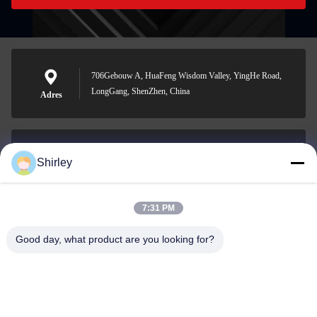
706Gebouw A, HuaFeng Wisdom Valley, YingHe Road,
LongGang, ShenZhen, China
Adres
Shirley
shirley@nature-trend.com
E-mail
7:31 PM
Good day, what product are you looking for?
0086-18148506772
Phone