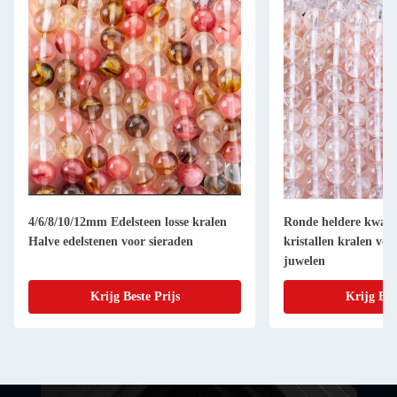
4/6/8/10/12mm Edelsteen losse kralen
Ronde heldere kwart
Halve edelstenen voor sieraden
kristallen kralen vo
juwelen
Krijg Beste Prijs
Krijg Bes