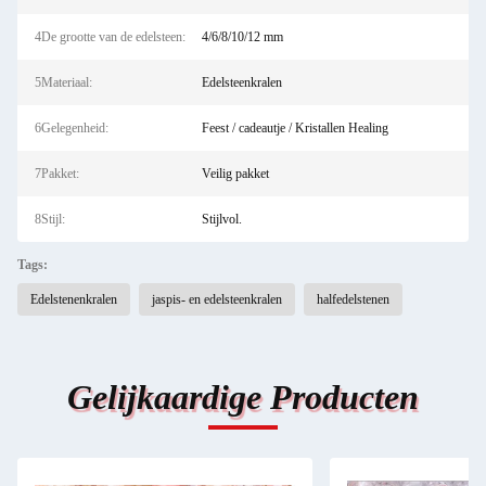
4De grootte van de edelsteen:
4/6/8/10/12 mm
5Materiaal:
Edelsteenkralen
6Gelegenheid:
Feest / cadeautje / Kristallen Healing
7Pakket:
Veilig pakket
8Stijl:
Stijlvol.
Tags:
Edelstenenkralen
jaspis- en edelsteenkralen
halfedelstenen
Gelijkaardige Producten