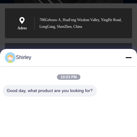
706Gebouw A, HuaFeng Wisdom Valley, YingHe Road,
LongGang, ShenZhen, China
Adres
Shirley
shirley@nature-trend.com
E-mail
10:03 PM
Good day, what product are you looking for?
0086-18148506772
Phone
Shenzhen Jane Cheng Development Co.,