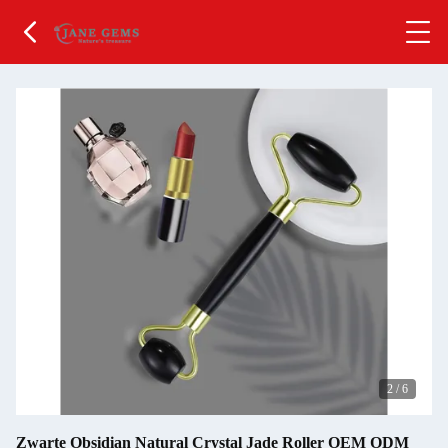
2
/
6
Zwarte Obsidian Natural Crystal Jade Roller OEM ODM