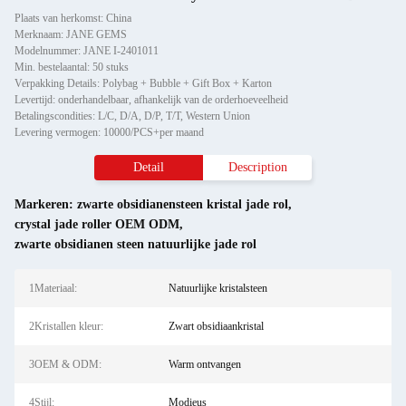
Plaats van herkomst: China
Merknaam: JANE GEMS
Modelnummer: JANE I-2401011
Min. bestelaantal: 50 stuks
Verpakking Details: Polybag + Bubble + Gift Box + Karton
Levertijd: onderhandelbaar, afhankelijk van de orderhoeveelheid
Betalingscondities: L/C, D/A, D/P, T/T, Western Union
Levering vermogen: 10000/PCS+per maand
Detail
Description
Markeren:
zwarte obsidianensteen kristal jade rol
,
crystal jade roller OEM ODM
,
zwarte obsidianen steen natuurlijke jade rol
1Materiaal:
Natuurlijke kristalsteen
2Kristallen kleur:
Zwart obsidiaankristal
3OEM & ODM:
Warm ontvangen
4Stijl:
Modieus