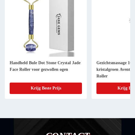
Handheld Bule Dot Stone Crystal Jade
Gezichtsmassage 100
Face Roller voor gezwollen ogen
kristalgroen Aventur
Roller
Krijg Beste Prijs
Krijg Bes