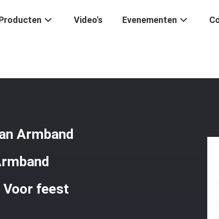
Producten
Video's
Evenementen
Co
enen
/
Handgemaakte Edelsteen Kraan Armband Natuurlijk Paars Mic
aan Armband
 Armband
 Voor feest