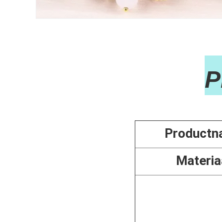

Productn
Materia