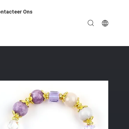
ntacteer Ons
a Steen Armband Verstelbare Charme Armband Voor Feest