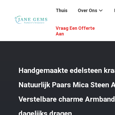
Thuis
Over Ons
Vraag Een Offerte
Thuis
/
Producten
/
Handgemaakte Juwelen Van Edelst
Dagelijks Dragen
Aan
Handgemaakte edelsteen kr
Natuurlijk Paars Mica Steen
Verstelbare charme Armband
dagelijks dragen