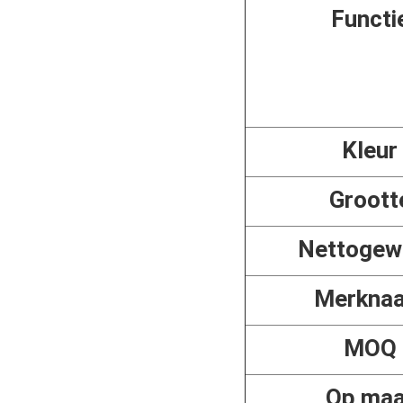
Functi
Kleur
Groott
Nettogew
Merkna
MOQ
Op maa