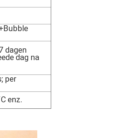
+Bubble
 7 dagen
eede dag na
 per
C enz.