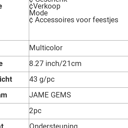
e
¢Verkoop
Mode
¢ Accessoires voor feestjes
Multicolor
e
8.27 inch/21cm
icht
43 g/pc
am
JAME GEMS
2pc
t
Ondersteuning