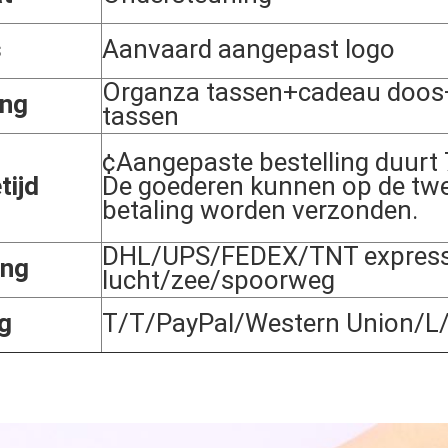
s
Aanvaard aangepast logo
Organza tassen+cadeau doos
ing
tassen
¢Aangepaste bestelling duurt
tijd
De goederen kunnen op de tw
betaling worden verzonden.
DHL/UPS/FEDEX/TNT express;
ing
lucht/zee/spoorweg
g
T/T/PayPal/Western Union/L/