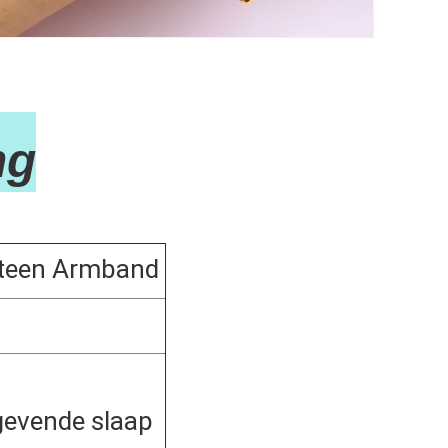
g
teen Armband
gevende slaap