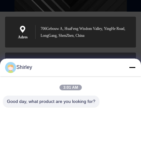
706Gebouw A, HuaFeng Wisdom Valley, YingHe Road,
LongGang, ShenZhen, China
Adres
Shirley
shirley@nature-trend.com
E-mail
3:01 AM
Good day, what product are you looking for?
0086-18148506772
Phone