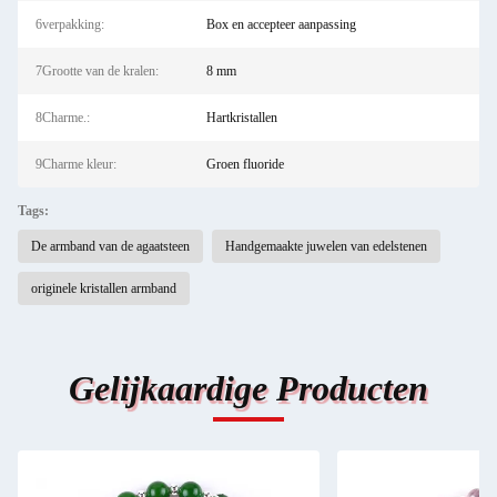
6verpakking:
Box en accepteer aanpassing
7Grootte van de kralen:
8 mm
8Charme.:
Hartkristallen
9Charme kleur:
Groen fluoride
Tags:
De armband van de agaatsteen
Handgemaakte juwelen van edelstenen
originele kristallen armband
Gelijkaardige Producten