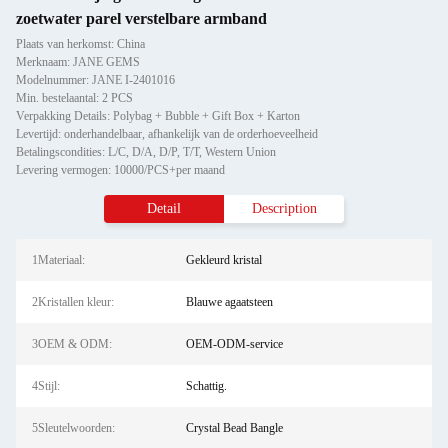
zoetwater parel verstelbare armband
Plaats van herkomst: China
Merknaam: JANE GEMS
Modelnummer: JANE I-2401016
Min. bestelaantal: 2 PCS
Verpakking Details: Polybag + Bubble + Gift Box + Karton
Levertijd: onderhandelbaar, afhankelijk van de orderhoeveelheid
Betalingscondities: L/C, D/A, D/P, T/T, Western Union
Levering vermogen: 10000/PCS+per maand
Detail
Description
1Materiaal:
Gekleurd kristal
2Kristallen kleur:
Blauwe agaatsteen
3OEM & ODM:
OEM-ODM-service
4Stijl:
Schattig.
5Sleutelwoorden:
Crystal Bead Bangle