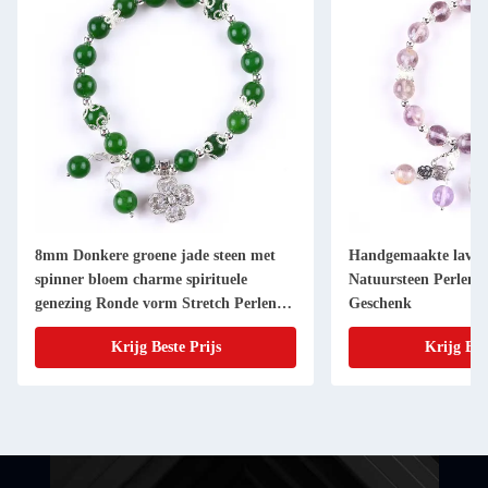
8mm Donkere groene jade steen met
Handgemaakte lavend
spinner bloem charme spirituele
Natuursteen Perlen
genezing Ronde vorm Stretch Perlen
Geschenk
Armband
Krijg Beste Prijs
Krijg Bes