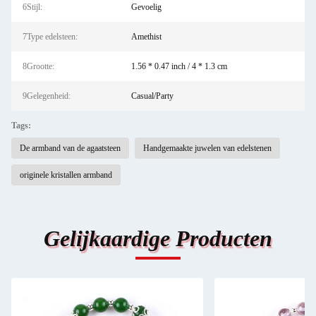
6Stijl:
Gevoelig
7Type edelsteen:
Amethist
8Grootte:
1.56 * 0.47 inch / 4 * 1.3 cm
9Gelegenheid:
Casual/Party
Tags:
De armband van de agaatsteen
Handgemaakte juwelen van edelstenen
originele kristallen armband
Gelijkaardige Producten