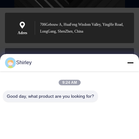
706Gebouw A, HuaFeng Wisdom Valley, YingHe Road,
LongGang, ShenZhen, China
Adres
Shirley
shirley@nature-trend.com
E-mail
9:24 AM
Good day, what product are you looking for?
0086-18148506772
Phone