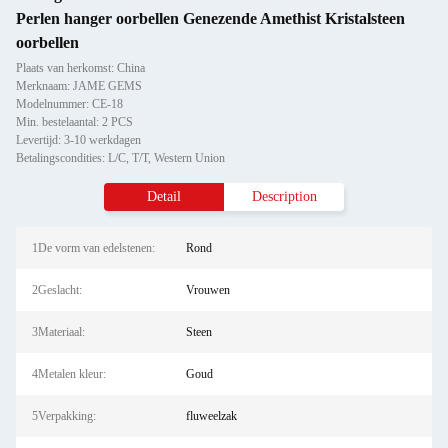
Perlen hanger oorbellen Genezende Amethist Kristalsteen
oorbellen
Plaats van herkomst: China
Merknaam: JAME GEMS
Modelnummer: CE-18
Min. bestelaantal: 2 PCS
Levertijd: 3-10 werkdagen
Betalingscondities: L/C, T/T, Western Union
Detail
Description
1De vorm van edelstenen:
Rond
2Geslacht:
Vrouwen
3Materiaal:
Steen
4Metalen kleur:
Goud
5Verpakking:
fluweelzak