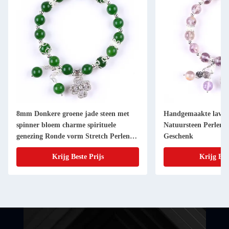
8mm Donkere groene jade steen met
Handgemaakte lavend
spinner bloem charme spirituele
Natuursteen Perlen
genezing Ronde vorm Stretch Perlen
Geschenk
Armband
Krijg Beste Prijs
Krijg Bes