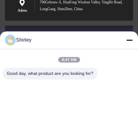
706Gebouw A, HuaFeng Wisdom Valley, YingHe Road,
LongGang, ShenZhen, China
Adres
Shirley
shirley@nature-trend.com
E-mail
8:47 AM
Good day, what product are you looking for?
0086-18148506772
Phone
Shenzhen Jane Cheng Development Co.,
Limited