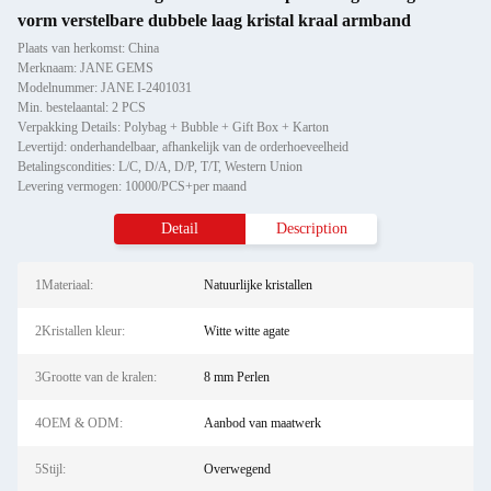
vorm verstelbare dubbele laag kristal kraal armband
Plaats van herkomst: China
Merknaam: JANE GEMS
Modelnummer: JANE I-2401031
Min. bestelaantal: 2 PCS
Verpakking Details: Polybag + Bubble + Gift Box + Karton
Levertijd: onderhandelbaar, afhankelijk van de orderhoeveelheid
Betalingscondities: L/C, D/A, D/P, T/T, Western Union
Levering vermogen: 10000/PCS+per maand
Detail
Description
1Materiaal:
Natuurlijke kristallen
2Kristallen kleur:
Witte witte agate
3Grootte van de kralen:
8 mm Perlen
4OEM & ODM:
Aanbod van maatwerk
5Stijl:
Overwegend