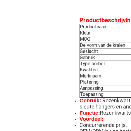
Productbeschrijvin
Productnaam
Kleur
MOQ
De vorm van de kralen
Geslacht
Gebruik
Type oorbel
Kwaliteit
Merknaam
Platering
Aanpassing
Toepassing
Rozenkwarts
Gebruik:
sleutelhangers en an
Rozenkwarts 
Functie:
Voordeel:
Concurrerende prijs.