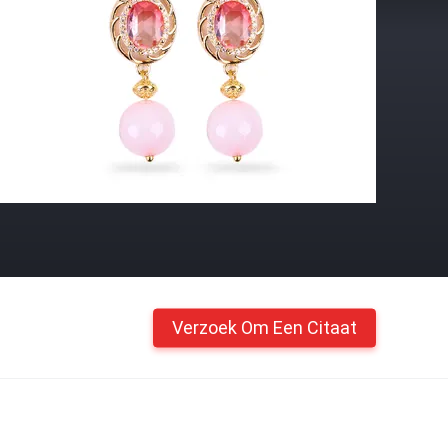
Verzoek Om Een Citaat