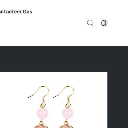
ntacteer Ons
l Met Roze Ovale Vorm Charme Kraal Oorbel