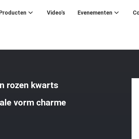
Producten
Video's
Evenementen
Co
enen
/
Meerdere Natuurlijke Kristallen Rozen Kwarts Ronde Vorm Kraa
en rozen kwarts
vale vorm charme