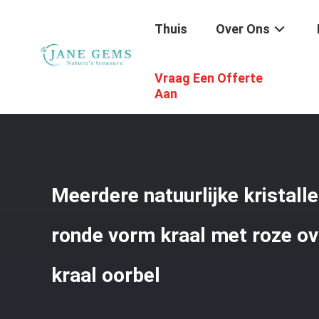
Thuis
Over Ons
Vraag Een Offerte
Thuis
/
Producten
/
Handgemaakte Juwelen Van Edelst
Aan
Meerdere natuurlijke kristall
ronde vorm kraal met roze o
kraal oorbel