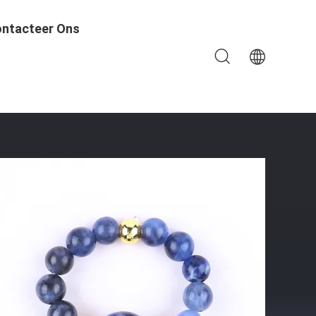
ntacteer Ons
he Touw Ring Voor Juwelen Gift