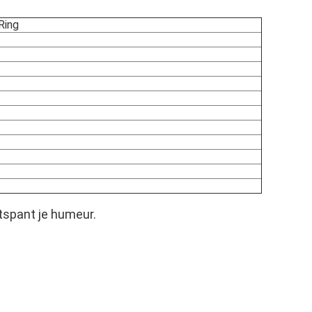
Ring
tspant je humeur.