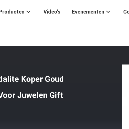
Producten
Video's
Evenementen
Co
enen
/
Natural Crystal 4MM Blue Sodalite Koper Goud Plating Elastisc
dalite Koper Goud
Voor Juwelen Gift