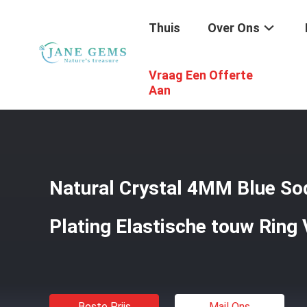
Thuis
Over Ons
Vraag Een Offerte
Thuis
/
Producten
/
Handgemaakte Juwelen Van Edelst
Aan
Natural Crystal 4MM Blue So
Plating Elastische touw Ring 
Beste Prijs
Mail Ons