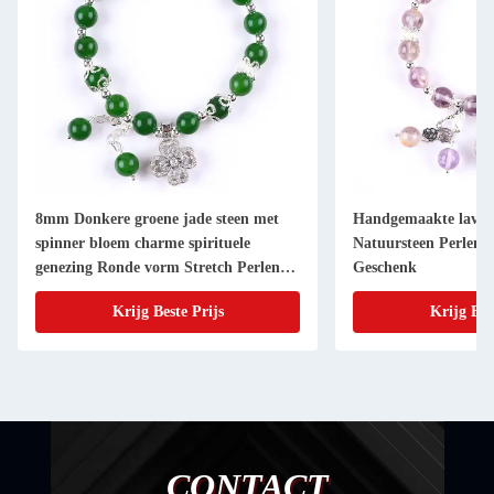
8mm Donkere groene jade steen met
Handgemaakte lavend
spinner bloem charme spirituele
Natuursteen Perlen
genezing Ronde vorm Stretch Perlen
Geschenk
Armband
Krijg Beste Prijs
Krijg Bes
CONTACT