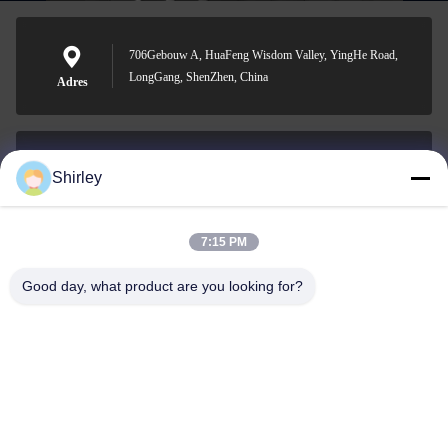
706Gebouw A, HuaFeng Wisdom Valley, YingHe Road,
LongGang, ShenZhen, China
Adres
Shirley
shirley@nature-trend.com
E-mail
7:15 PM
Good day, what product are you looking for?
0086-18148506772
Phone
Shenzhen Jane Cheng Development Co.,