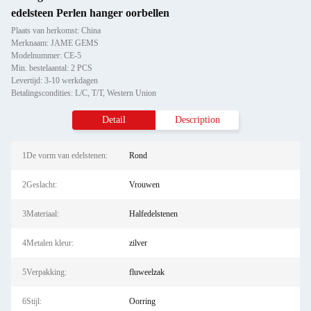
edelsteen Perlen hanger oorbellen
Plaats van herkomst: China
Merknaam: JAME GEMS
Modelnummer: CE-5
Min. bestelaantal: 2 PCS
Levertijd: 3-10 werkdagen
Betalingscondities: L/C, T/T, Western Union
Detail
Description
1De vorm van edelstenen:
Rond
2Geslacht:
Vrouwen
3Materiaal:
Halfedelstenen
4Metalen kleur:
zilver
5Verpakking:
fluweelzak
6Stijl:
Oorring