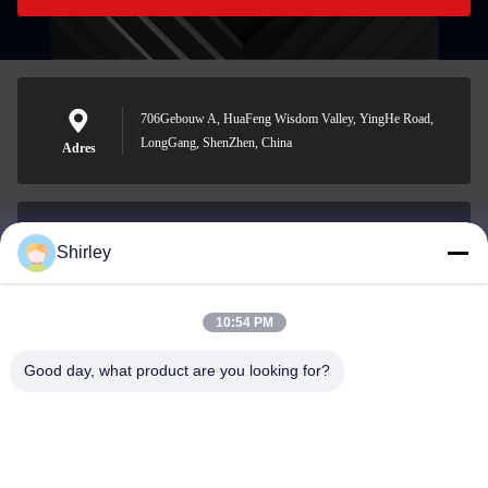
706Gebouw A, HuaFeng Wisdom Valley, YingHe Road,
LongGang, ShenZhen, China
Adres
Shirley
shirley@nature-trend.com
E-mail
10:54 PM
Good day, what product are you looking for?
0086-18148506772
Phone