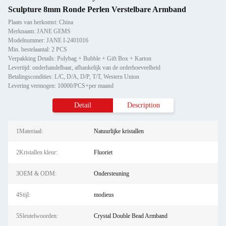
Sculpture 8mm Ronde Perlen Verstelbare Armband
Plaats van herkomst: China
Merknaam: JANE GEMS
Modelnummer: JANE I-2401016
Min. bestelaantal: 2 PCS
Verpakking Details: Polybag + Bubble + Gift Box + Karton
Levertijd: onderhandelbaar, afhankelijk van de orderhoeveelheid
Betalingscondities: L/C, D/A, D/P, T/T, Western Union
Levering vermogen: 10000/PCS+per maand
Detail
Description
1Materiaal:
Natuurlijke kristallen
2Kristallen kleur:
Fluoriet
3OEM & ODM:
Ondersteuning
4Stijl:
modieus
5Sleutelwoorden:
Crystal Double Bead Armband