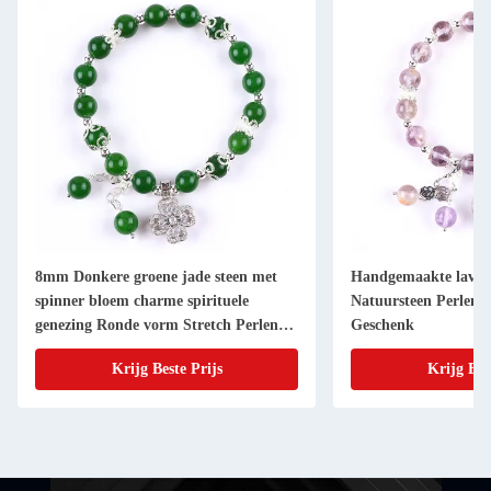
8mm Donkere groene jade steen met
Handgemaakte lavend
spinner bloem charme spirituele
Natuursteen Perlen
genezing Ronde vorm Stretch Perlen
Geschenk
Armband
Krijg Beste Prijs
Krijg Bes