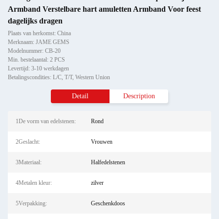
Armband Verstelbare hart amuletten Armband Voor feest
dagelijks dragen
Plaats van herkomst: China
Merknaam: JAME GEMS
Modelnummer: CB-20
Min. bestelaantal: 2 PCS
Levertijd: 3-10 werkdagen
Betalingscondities: L/C, T/T, Western Union
Detail
Description
1De vorm van edelstenen:
Rond
2Geslacht:
Vrouwen
3Materiaal:
Halfedelstenen
4Metalen kleur:
zilver
5Verpakking:
Geschenkdoos