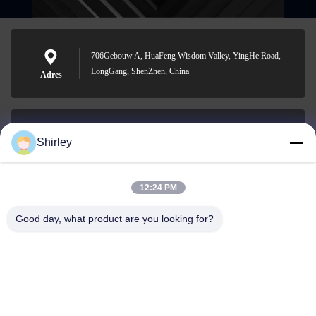
706Gebouw A, HuaFeng Wisdom Valley, YingHe Road,
LongGang, ShenZhen, China
Adres
Shirley
shirley@nature-trend.com
E-mail
12:24 PM
Good day, what product are you looking for?
0086-18148506772
Phone