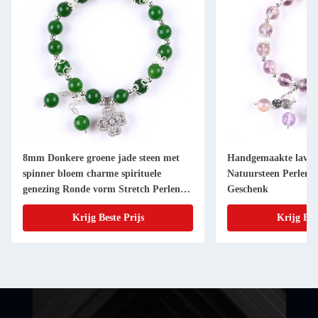
8mm Donkere groene jade steen met
Handgemaakte lavend
spinner bloem charme spirituele
Natuursteen Perlen
genezing Ronde vorm Stretch Perlen
Geschenk
Armband
Krijg Beste Prijs
Krijg Bes