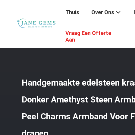
Thuis
Over Ons
Vraag Een Offerte
Thuis
/
Producten
/
Handgemaakte Juwelen Van Edelst
Feest Dagelijks Dragen
Aan
Handgemaakte edelsteen kr
Donker Amethyst Steen Armb
Peel Charms Armband Voor Fe
dragen