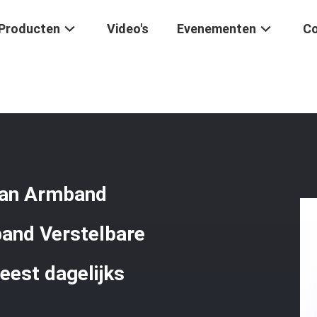
Producten
Video's
Evenementen
Co
enen
/
Handgemaakte Edelsteen Kraan Armband Donker Amethyst Ste
aan Armband
and Verstelbare
est dagelijks