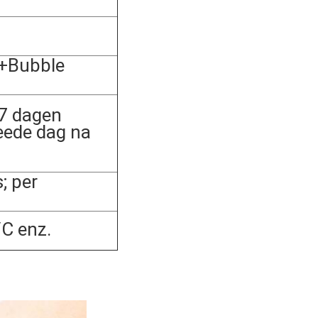
+Bubble
 7 dagen
eede dag na
 per
C enz.