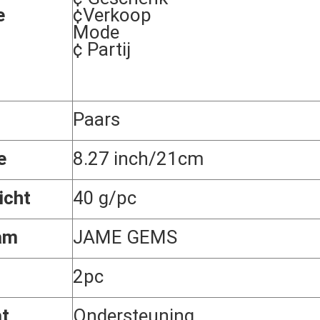
e
¢Verkoop
Mode
¢ Partij
Paars
e
8.27 inch/21cm
icht
40 g/pc
am
JAME GEMS
2pc
t
Ondersteuning