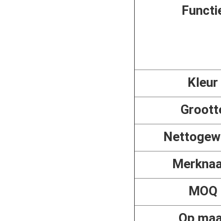
Functi
Kleur
Groott
Nettogew
Merkna
MOQ
Op maa