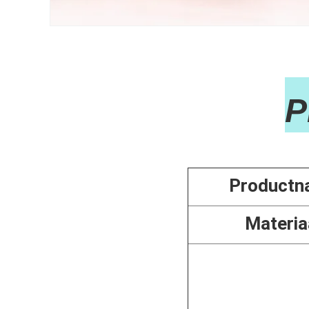

Productn
Materia