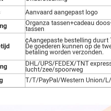
s
Aanvaard aangepast logo
Organza tassen+cadeau doos
ing
tassen
¢Aangepaste bestelling duurt
tijd
De goederen kunnen op de tw
betaling worden verzonden.
DHL/UPS/FEDEX/TNT express;
ing
lucht/zee/spoorweg
g
T/T/PayPal/Western Union/L/