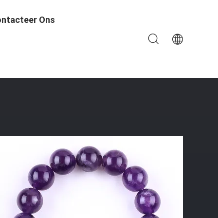
ntacteer Ons
en Armband Verstelbare Peel Charms Armband Voor