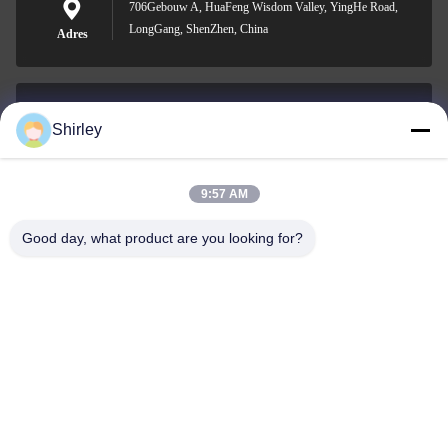
706Gebouw A, HuaFeng Wisdom Valley, YingHe Road,
LongGang, ShenZhen, China
Adres
Shirley
shirley@nature-trend.com
E-mail
9:57 AM
Good day, what product are you looking for?
0086-18148506772
Phone
Shenzhen Jane Cheng Development Co.,
Limited