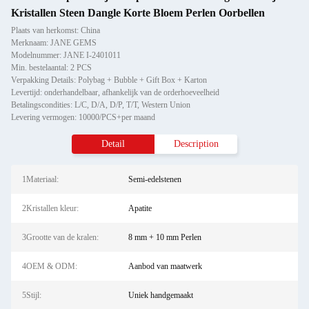
Kristallen Steen Dangle Korte Bloem Perlen Oorbellen
Plaats van herkomst: China
Merknaam: JANE GEMS
Modelnummer: JANE I-2401011
Min. bestelaantal: 2 PCS
Verpakking Details: Polybag + Bubble + Gift Box + Karton
Levertijd: onderhandelbaar, afhankelijk van de orderhoeveelheid
Betalingscondities: L/C, D/A, D/P, T/T, Western Union
Levering vermogen: 10000/PCS+per maand
Detail
Description
1Materiaal:
Semi-edelstenen
2Kristallen kleur:
Apatite
3Grootte van de kralen:
8 mm + 10 mm Perlen
4OEM & ODM:
Aanbod van maatwerk
5Stijl:
Uniek handgemaakt