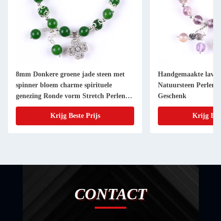
8mm Donkere groene jade steen met
Handgemaakte lavend
spinner bloem charme spirituele
Natuursteen Perlen
genezing Ronde vorm Stretch Perlen
Geschenk
Armband
Krijg Beste Prijs
Krijg Bes
CONTACT