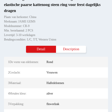
elastische paarse kattenoog steen ring voor feest dagelijks
dragen
Plaats van herkomst: China
Merknaam: JAME GEMS
Modelnummer: CR-9
Min. bestelaantal: 2 PCS
Levertijd: 3-10 werkdagen
Betalingscondities: L/C, T/T, Western Union
Detail
Description
1De vorm van edelstenen:
Rond
2Geslacht:
Vrouwen
3Materiaal:
Halfedelstenen
4Metalen kleur:
zilver
5Verpakking:
fluweelzak