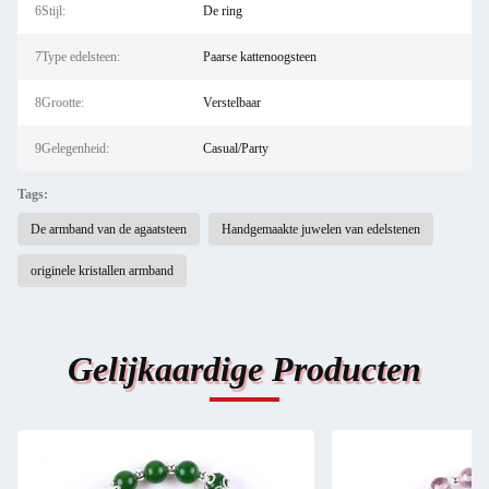
6Stijl:
De ring
7Type edelsteen:
Paarse kattenoogsteen
8Grootte:
Verstelbaar
9Gelegenheid:
Casual/Party
Tags:
De armband van de agaatsteen
Handgemaakte juwelen van edelstenen
originele kristallen armband
Gelijkaardige Producten