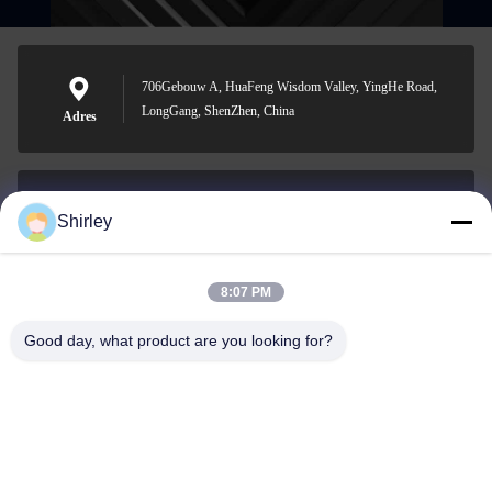
706Gebouw A, HuaFeng Wisdom Valley, YingHe Road,
LongGang, ShenZhen, China
Adres
Shirley
shirley@nature-trend.com
E-mail
8:07 PM
Good day, what product are you looking for?
0086-18148506772
Phone