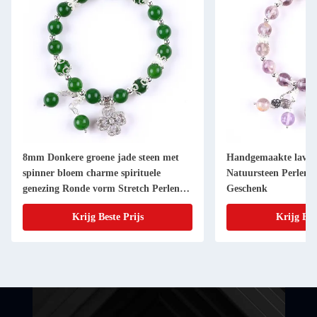
8mm Donkere groene jade steen met
Handgemaakte lavend
spinner bloem charme spirituele
Natuursteen Perlen
genezing Ronde vorm Stretch Perlen
Geschenk
Armband
Krijg Beste Prijs
Krijg Bes