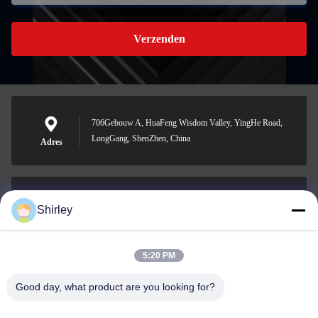
Verzenden
706Gebouw A, HuaFeng Wisdom Valley, YingHe Road,
LongGang, ShenZhen, China
Adres
Shirley
shirley@nature-trend.com
E-mail
5:20 PM
Good day, what product are you looking for?
0086-18148506772
Phone