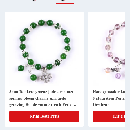
8mm Donkere groene jade steen met
Handgemaakte lavend
spinner bloem charme spirituele
Natuursteen Perlen
genezing Ronde vorm Stretch Perlen
Geschenk
Armband
Krijg Beste Prijs
Krijg Bes