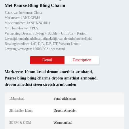
Met Paarse Bling Bling Charm
Plaats van herkomst: China
Merknaam: JANE GEMS
Modelnummer: JANE I-2401011
Min. bestelaantal: 2 PCS
Verpakking Details: Polybag + Bubble + Gift Box + Karton
Levertijd: onderhandelbaar, afhankelijk van de orderhoeveelheid
Betalingscondities: L/C, D/A, D/P, T/T, Western Union
Levering vermogen: 10000/PCS+per maand
Detail
Description
Markeren:
10mm kraal droom amethist armband
,
Paarse bling bling charme droom amethist armband
,
droom amethist steen stretch armbanden
1Materiaal:
Semi-edelstenen
2Kristallen kleur:
Droom Amethist
3OEM & ODM:
Warm onthaal