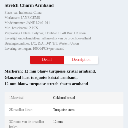
Stretch Charm Armband
Plaats van herkomst: China
Merknaam: JANE GEMS
Modelnummer: JANE I-2401011
Min. bestelaantal: 2 PCS
Verpakking Details: Polybag + Bubble + Gift Box + Karton
Levertijd: onderhandelbaar, afhankelijk van de orderhoeveelheid
Betalingscondities: L/C, D/A, D/P, T/T, Western Union
Levering vermogen: 10000/PCS+per maand
Detail
Description
Markeren:
12 mm blauw turquoise kristal armband
,
Glanzend hart turquoise kristal armband
,
12 mm blauw turquoise stretch charm armband
1Materiaal:
Gekleurd kristal
2Kristallen kleur:
Turquoise steen
3Grootte van de kristallen
12 mm
kralen: