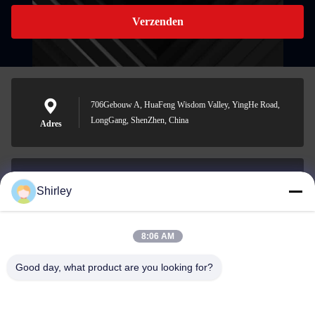
Verzenden
706Gebouw A, HuaFeng Wisdom Valley, YingHe Road,
LongGang, ShenZhen, China
Adres
Shirley
shirley@nature-trend.com
E-mail
8:06 AM
Good day, what product are you looking for?
0086-18148506772
Phone