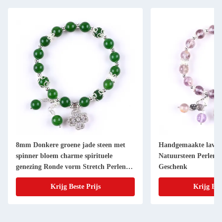
8mm Donkere groene jade steen met
Handgemaakte lavend
spinner bloem charme spirituele
Natuursteen Perlen
genezing Ronde vorm Stretch Perlen
Geschenk
Armband
Krijg Beste Prijs
Krijg Bes