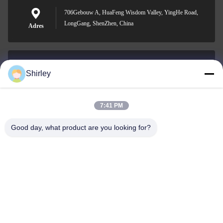
706Gebouw A, HuaFeng Wisdom Valley, YingHe Road,
LongGang, ShenZhen, China
Adres
Shirley
shirley@nature-trend.com
E-mail
7:41 PM
Good day, what product are you looking for?
0086-18148506772
Phone
Shenzhen Jane Cheng Development Co.,
Limited