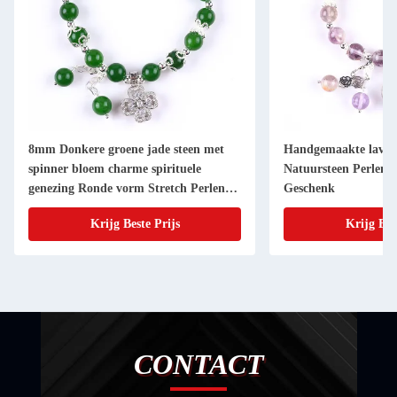
8mm Donkere groene jade steen met
Handgemaakte lavend
spinner bloem charme spirituele
Natuursteen Perlen
genezing Ronde vorm Stretch Perlen
Geschenk
Armband
Krijg Beste Prijs
Krijg Bes
CONTACT