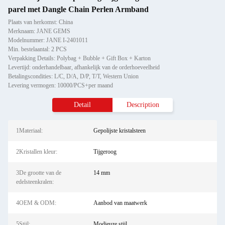
parel met Dangle Chain Perlen Armband
Plaats van herkomst: China
Merknaam: JANE GEMS
Modelnummer: JANE I-2401011
Min. bestelaantal: 2 PCS
Verpakking Details: Polybag + Bubble + Gift Box + Karton
Levertijd: onderhandelbaar, afhankelijk van de orderhoeveelheid
Betalingscondities: L/C, D/A, D/P, T/T, Western Union
Levering vermogen: 10000/PCS+per maand
Detail
Description
1Materiaal:
Gepolijste kristalsteen
2Kristallen kleur:
Tijgeroog
3De grootte van de
14 mm
edelsteenkralen:
4OEM & ODM:
Aanbod van maatwerk
5Stijl:
Modieuze stijl