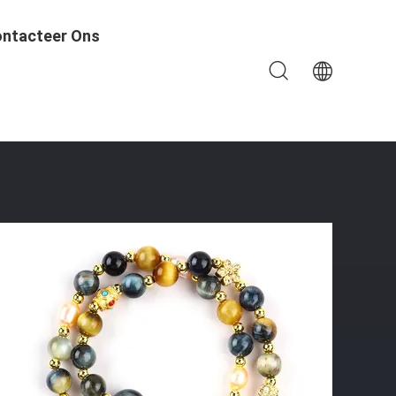
ntacteer Ons
ssing Crystal Double Layer Armband