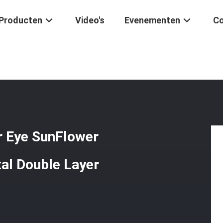
Producten
Video's
Evenementen
Co
enen
/
Unieke 8mm Met Dream Tiger Eye SunFlower Spinner Charm Ble
 Eye SunFlower
al Double Layer