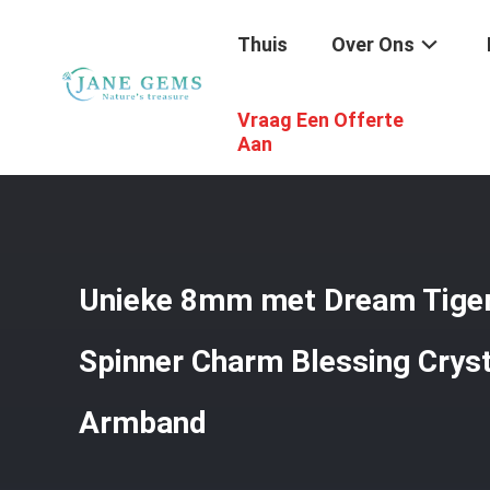
Thuis
Over Ons
Vraag Een Offerte
Thuis
/
Producten
/
Handgemaakte Juwelen Van Edelst
Aan
Unieke 8mm met Dream Tiger
Spinner Charm Blessing Cryst
Armband