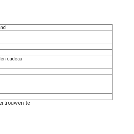
and
den cadeau
vertrouwen te