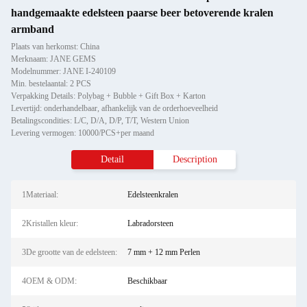
handgemaakte edelsteen paarse beer betoverende kralen
armband
Plaats van herkomst: China
Merknaam: JANE GEMS
Modelnummer: JANE I-240109
Min. bestelaantal: 2 PCS
Verpakking Details: Polybag + Bubble + Gift Box + Karton
Levertijd: onderhandelbaar, afhankelijk van de orderhoeveelheid
Betalingscondities: L/C, D/A, D/P, T/T, Western Union
Levering vermogen: 10000/PCS+per maand
Detail
Description
1Materiaal:
Edelsteenkralen
2Kristallen kleur:
Labradorsteen
3De grootte van de edelsteen:
7 mm + 12 mm Perlen
4OEM & ODM:
Beschikbaar