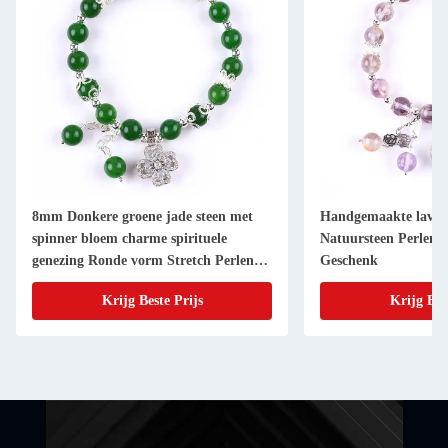
8mm Donkere groene jade steen met
Handgemaakte lavend
spinner bloem charme spirituele
Natuursteen Perlen
genezing Ronde vorm Stretch Perlen
Geschenk
Armband
Krijg Beste Prijs
Krijg Bes