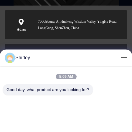
706Gebouw A, HuaFeng Wisdom Valley, YingHe Road,
LongGang, ShenZhen, China
Adres
Shirley
shirley@nature-trend.com
E-mail
5:09 AM
Good day, what product are you looking for?
0086-18148506772
Phone