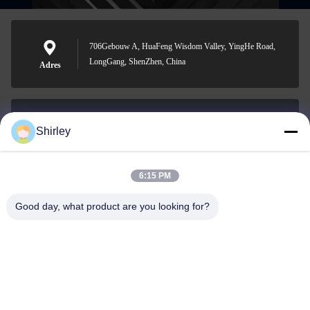
706Gebouw A, HuaFeng Wisdom Valley, YingHe Road,
LongGang, ShenZhen, China
Adres
Shirley
shirley@nature-trend.com
E-mail
6:15 PM
Good day, what product are you looking for?
0086-18148506772
Phone