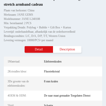
stretch armband cadeau
Plaats van herkomst: China
Merknaam: JANE GEMS
Modelnummer: JANE I-240108
Min. bestelaantal: 2 PCS
Verpakking Details: Polybag + Bubble + Gift Box + Karton
Levertijd: onderhandelbaar, afhankelijk van de orderhoeveelheid
Betalingscondities: L/C, D/A, D/P, T/T, Western Union
Levering vermogen: 10000/PCS+per maand
Detail
Description
1Materiaal:
Edelsteenkralen
2Kristallen kleur:
Fluorietkristal
3De grootte van de
8 mm kralen
edelsteenkralen:
4OEM & ODM:
De naar maat gemaakte Toegelaten Dienst
5Stijl:
Schattig.