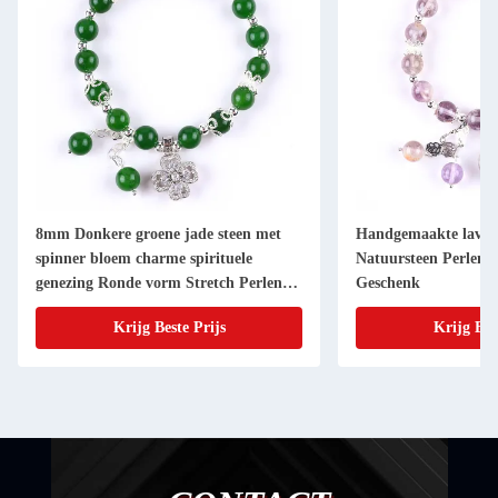
8mm Donkere groene jade steen met
Handgemaakte lavend
spinner bloem charme spirituele
Natuursteen Perlen
genezing Ronde vorm Stretch Perlen
Geschenk
Armband
Krijg Beste Prijs
Krijg Bes