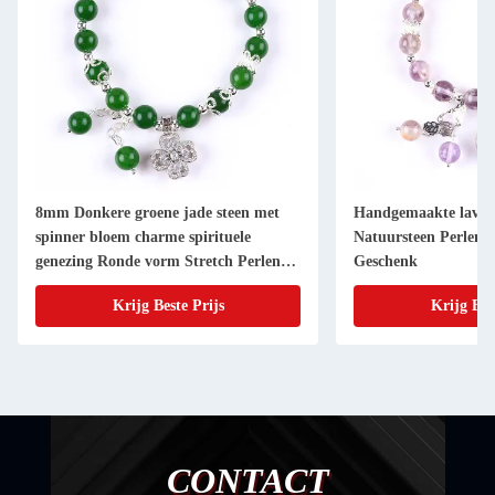
8mm Donkere groene jade steen met
Handgemaakte lavend
spinner bloem charme spirituele
Natuursteen Perlen
genezing Ronde vorm Stretch Perlen
Geschenk
Armband
Krijg Beste Prijs
Krijg Bes
CONTACT