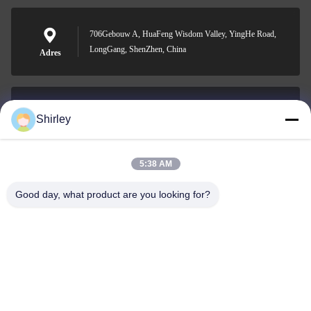
706Gebouw A, HuaFeng Wisdom Valley, YingHe Road,
LongGang, ShenZhen, China
Adres
Shirley
shirley@nature-trend.com
E-mail
5:38 AM
Good day, what product are you looking for?
0086-18148506772
Phone
Shenzhen Jane Cheng Development Co.,