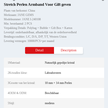
Stretch Perlen Armband Voor Gift geven
Plaats van herkomst: China
Merknaam: JANE GEMS
Modelnummer: JANE I-240108
Min. bestelaantal: 2 PCS
Verpakking Details: Polybag + Bubble + Gift Box + Karton
Levertijd: onderhandelbaar, afhankelijk van de orderhoeveelheid
Betalingscondities: L/C, D/A, D/P, T/T, Western Union
Levering vermogen: 10000/PCS+per maand
Detail
Description
1Materiaal:
Natuurlijk gepolijst kristal
2Kristallen kleur:
Labradorsteen
3Grootte van het kristal:
10 mm + 14 mm Perlen
4OEM & ODM:
Beschikbaar
5Stijl:
modieus