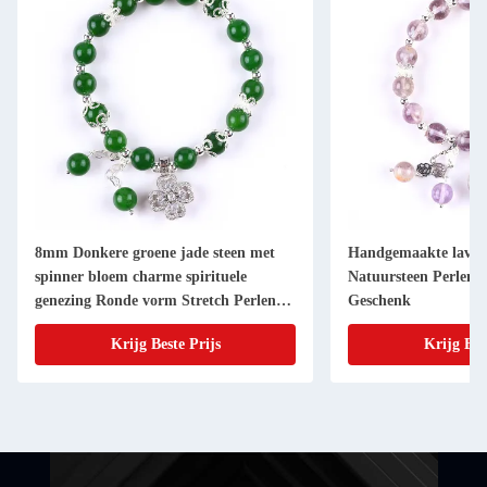
8mm Donkere groene jade steen met
Handgemaakte lavend
spinner bloem charme spirituele
Natuursteen Perlen
genezing Ronde vorm Stretch Perlen
Geschenk
Armband
Krijg Beste Prijs
Krijg Bes