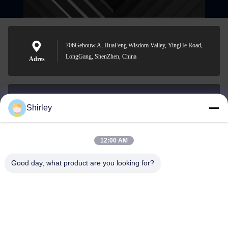
706Gebouw A, HuaFeng Wisdom Valley, YingHe Road,
LongGang, ShenZhen, China
Adres
Shirley
shirley@nature-trend.com
E-mail
12:00 AM
Good day, what product are you looking for?
0086-18148506772
Phone