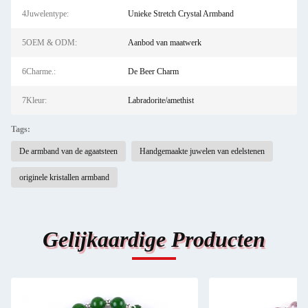
4Juwelentype:
Unieke Stretch Crystal Armband
5OEM & ODM:
Aanbod van maatwerk
6Charme.:
De Beer Charm
7Kleur:
Labradorite/amethist
Tags:
De armband van de agaatsteen
Handgemaakte juwelen van edelstenen
originele kristallen armband
Gelijkaardige Producten