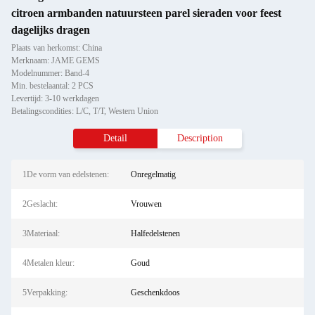
citroen armbanden natuursteen parel sieraden voor feest
dagelijks dragen
Plaats van herkomst: China
Merknaam: JAME GEMS
Modelnummer: Band-4
Min. bestelaantal: 2 PCS
Levertijd: 3-10 werkdagen
Betalingscondities: L/C, T/T, Western Union
Detail
Description
1De vorm van edelstenen:
Onregelmatig
2Geslacht:
Vrouwen
3Materiaal:
Halfedelstenen
4Metalen kleur:
Goud
5Verpakking:
Geschenkdoos