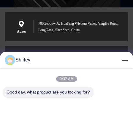
706Gebouw A, HuaFeng Wisdom Valley, YingHe Road,
LongGang, ShenZhen, China
Adres
Shirley
shirley@nature-trend.com
E-mail
9:37 AM
Good day, what product are you looking for?
0086-18148506772
Phone