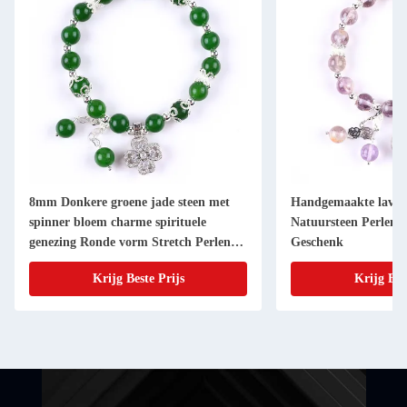
8mm Donkere groene jade steen met
Handgemaakte lavend
spinner bloem charme spirituele
Natuursteen Perlen
genezing Ronde vorm Stretch Perlen
Geschenk
Armband
Krijg Beste Prijs
Krijg Bes