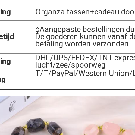
ing
Organza tassen+cadeau doo
¢Aangepaste bestellingen du
tijd
De goederen kunnen vanaf d
betaling worden verzonden.
DHL/UPS/FEDEX/TNT expres
ing
lucht/zee/spoorweg
T/T/PayPal/Western Union/L
ng