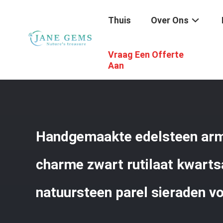
Thuis
Over Ons
Vraag Een Offerte
Thuis
/
Producten
/
Handgemaakte Juwelen Van Edelst
Dagelijks Dragen
Aan
Handgemaakte edelsteen arm
charme zwart rutilaat kwart
natuursteen parel sieraden vo