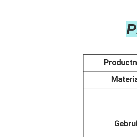

Product
Materi
Gebru