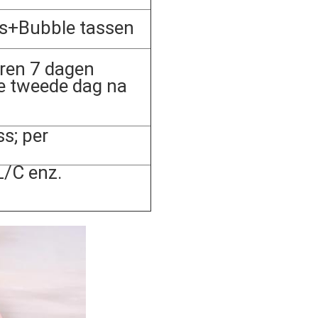
s+Bubble tassen
ren 7 dagen
e tweede dag na
s; per
/C enz.