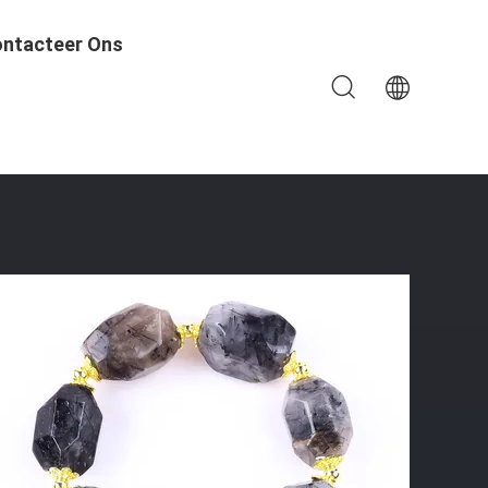
ntacteer Ons
utilaat Kwartsarmband Natuursteen Parel Sieraden Voor