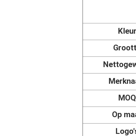
Kleu
Groot
Nettogew
Merkn
MOQ
Op ma
Logo'