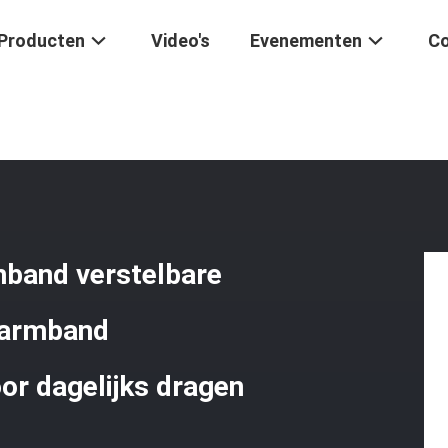
Producten
Video's
Evenementen
Co
enen
/
Handgemaakte Edelsteen Armband Verstelbare Charme Zwart R
band verstelbare
sarmband
or dagelijks dragen