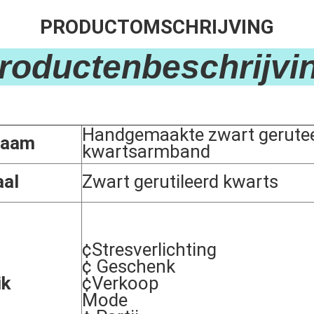
PRODUCTOMSCHRIJVING
Productenbeschrijvin
Handgemaakte zwart gerute
naam
kwartsarmband
aal
Zwart gerutileerd kwarts
¢Stresverlichting
¢ Geschenk
ik
¢Verkoop
Mode