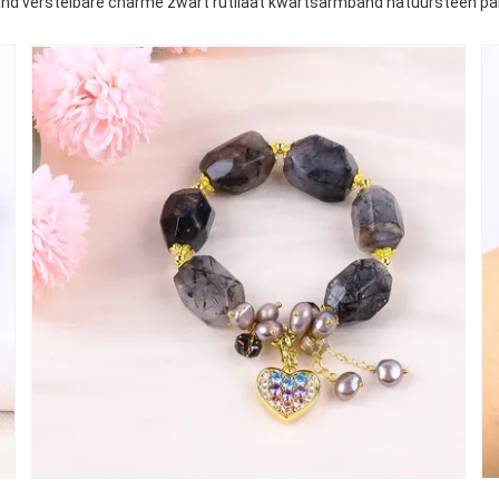
 verstelbare charme zwart rutilaat kwartsarmband natuursteen parel