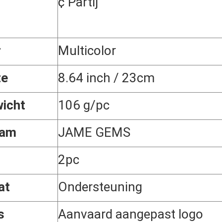
¢ Partij
r
Multicolor
te
8.64 inch / 23cm
icht
106 g/pc
aam
JAME GEMS
2pc
at
Ondersteuning
s
Aanvaard aangepast logo