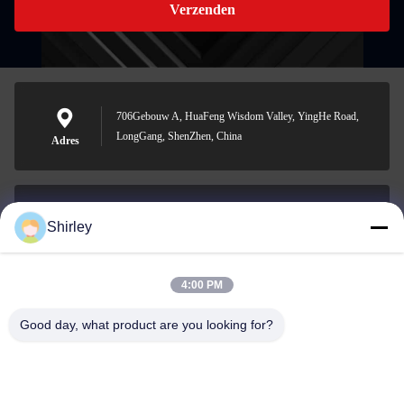
Verzenden
706Gebouw A, HuaFeng Wisdom Valley, YingHe Road,
LongGang, ShenZhen, China
Adres
Shirley
shirley@nature-trend.com
E-mail
4:00 PM
Good day, what product are you looking for?
0086-18148506772
Phone