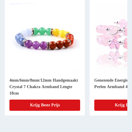
4mm/6mm/8mm/12mm Handgemaakt
Genezende Energie V
Crystal 7 Chakra Armband Lengte
Perlen Armband 4/6
18cm
Krijg Beste Prijs
Krijg Bes