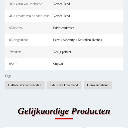
3De vorm van edelstenen:
Verschillend
4De grootte van de edelsteen:
Verschillend
5Materiaal:
Edelsteenkralen
6Gelegenheid:
Feest / cadeautje / Kristallen Healing
7Pakket:
Veilig pakket
8Stijl:
Stijlvol.
Tags:
Halfedelsteenarmbanden
Edelsteen kraanband
Gems Armband
Gelijkaardige Producten