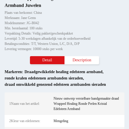
Armband Juwelen
Plaats van herkomst: China
Merknaam: Jane Gems
Modelnummer: JG-B042
Min. bestelaantal: 100 stuks
Verpakking Details: Veilig pakket/geschenkpakket
Levertijd: 5-30 werkdagen afhankelijk van de orderhoeveelheid
Betalingscondities: T/T, Western Union, L/C, D/A, D/P
Levering vermogen: 10000 stuks per week
Detail
Description
Markeren:
Draadgewikkelde healing edelsteen armband
,
ronde kralen edelstenen armbanden sieraden
,
draad omwikkeld genezend edelsteen armbanden sieraden
Nieuw ontwerp verstelbare handgemaakte draad
1Naam van het artikel:
Wrapped Healing Ronde Perlen Kristal
Edelsteen Armband
2Kleur van edelstenen:
Mengeling