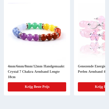
4mm/6mm/8mm/12mm Handgemaakt
Genezende Energie V
Crystal 7 Chakra Armband Lengte
Perlen Armband 4/6
18cm
Krijg Beste Prijs
Krijg Bes