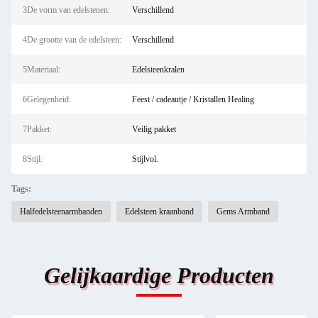
3De vorm van edelstenen:
Verschillend
4De grootte van de edelsteen:
Verschillend
5Materiaal:
Edelsteenkralen
6Gelegenheid:
Feest / cadeautje / Kristallen Healing
7Pakket:
Veilig pakket
8Stijl:
Stijlvol.
Tags:
Halfedelsteenarmbanden
Edelsteen kraanband
Gems Armband
Gelijkaardige Producten