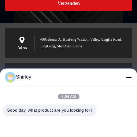
Verzenden
706Gebouw A, HuaFeng Wisdom Valley, YingHe Road,
LongGang, ShenZhen, China
Adres
Shirley
shirley@nature-trend.com
E-mail
6:04 AM
Good day, what product are you looking for?
0086-18148506772
Phone