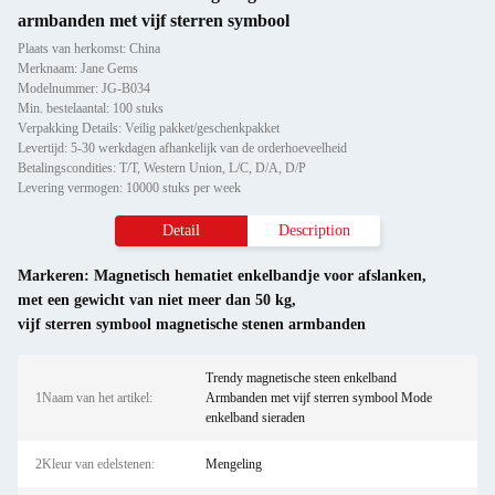
armbanden met vijf sterren symbool
Plaats van herkomst: China
Merknaam: Jane Gems
Modelnummer: JG-B034
Min. bestelaantal: 100 stuks
Verpakking Details: Veilig pakket/geschenkpakket
Levertijd: 5-30 werkdagen afhankelijk van de orderhoeveelheid
Betalingscondities: T/T, Western Union, L/C, D/A, D/P
Levering vermogen: 10000 stuks per week
Detail
Description
Markeren:
Magnetisch hematiet enkelbandje voor afslanken
,
met een gewicht van niet meer dan 50 kg
,
vijf sterren symbool magnetische stenen armbanden
Trendy magnetische steen enkelband
1Naam van het artikel:
Armbanden met vijf sterren symbool Mode
enkelband sieraden
2Kleur van edelstenen:
Mengeling