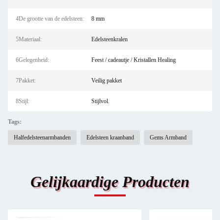
4De grootte van de edelsteen:
8 mm
5Materiaal:
Edelsteenkralen
6Gelegenheid:
Feest / cadeautje / Kristallen Healing
7Pakket:
Veilig pakket
8Stijl:
Stijlvol.
Tags:
Halfedelsteenarmbanden
Edelsteen kraanband
Gems Armband
Gelijkaardige Producten