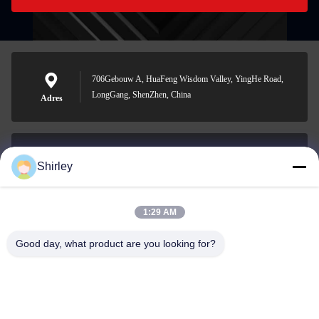
706Gebouw A, HuaFeng Wisdom Valley, YingHe Road,
LongGang, ShenZhen, China
Adres
Shirley
shirley@nature-trend.com
E-mail
1:29 AM
Good day, what product are you looking for?
0086-18148506772
Phone