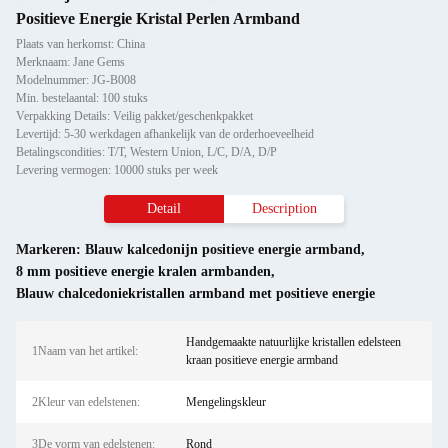
Positieve Energie Kristal Perlen Armband
Plaats van herkomst: China
Merknaam: Jane Gems
Modelnummer: JG-B008
Min. bestelaantal: 100 stuks
Verpakking Details: Veilig pakket/geschenkpakket
Levertijd: 5-30 werkdagen afhankelijk van de orderhoeveelheid
Betalingscondities: T/T, Western Union, L/C, D/A, D/P
Levering vermogen: 10000 stuks per week
Detail
Description
Markeren:
Blauw kalcedonijn positieve energie armband
,
8 mm positieve energie kralen armbanden
,
Blauw chalcedoniekristallen armband met positieve energie
Handgemaakte natuurlijke kristallen edelsteen
1Naam van het artikel:
kraan positieve energie armband
2Kleur van edelstenen:
Mengelingskleur
3De vorm van edelstenen:
Rond