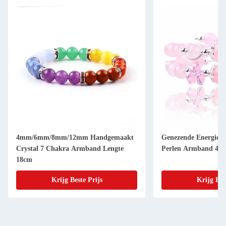
4mm/6mm/8mm/12mm Handgemaakt
Genezende Energie V
Crystal 7 Chakra Armband Lengte
Perlen Armband 4/6
18cm
Krijg Beste Prijs
Krijg Bes