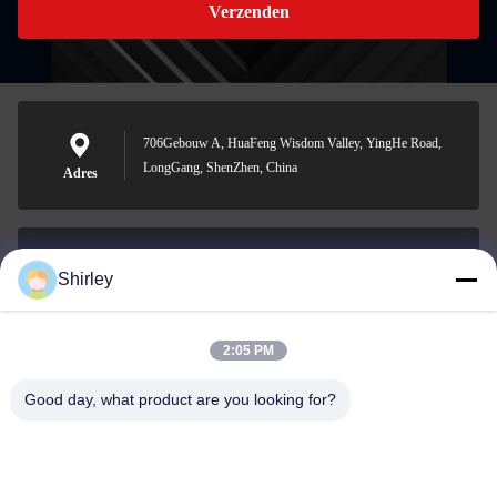
Verzenden
706Gebouw A, HuaFeng Wisdom Valley, YingHe Road,
LongGang, ShenZhen, China
Adres
Shirley
shirley@nature-trend.com
E-mail
2:05 PM
Good day, what product are you looking for?
0086-18148506772
Phone