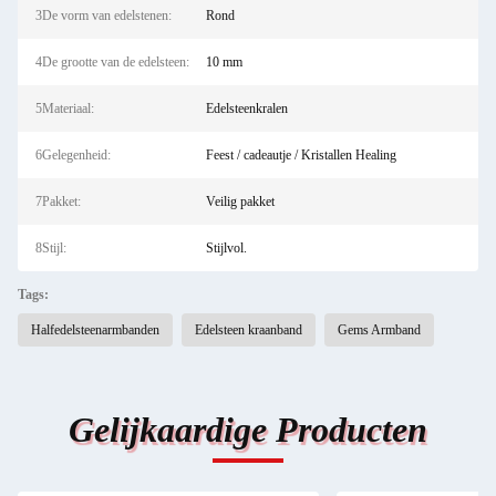
3De vorm van edelstenen:
Rond
4De grootte van de edelsteen:
10 mm
5Materiaal:
Edelsteenkralen
6Gelegenheid:
Feest / cadeautje / Kristallen Healing
7Pakket:
Veilig pakket
8Stijl:
Stijlvol.
Tags:
Halfedelsteenarmbanden
Edelsteen kraanband
Gems Armband
Gelijkaardige Producten