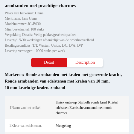
armbanden met prachtige charmes
Plaats van herkomst: China
Merknaam: Jane Gems
Modelnummer: JG-B030
Min. bestelaantal: 100 stuks
Verpakking Details: Veilig pakket/geschenkpakket
Levertijd: 5-30 werkdagen afhankelijk van de orderhoeveelheid
Betalingscondities: T/T, Western Union, L/C, D/A, D/P
Levering vermogen: 10000 stuks per week
Detail
Description
Markeren:
Ronde armbanden met kralen met genezende kracht
,
Ronde armbanden van edelstenen met kralen van 10 mm
,
10 mm krachtige kralenarmband
Uniek ontwerp Stijlvolle ronde kraal Kristal
1Naam van het artikel:
edelsteen Elastische armband met mooie
charmes
2Kleur van edelstenen:
Mengeling