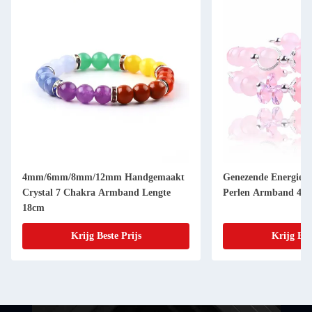
4mm/6mm/8mm/12mm Handgemaakt
Genezende Energie V
Crystal 7 Chakra Armband Lengte
Perlen Armband 4/6
18cm
Krijg Beste Prijs
Krijg Bes