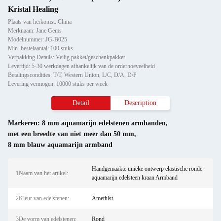
Kristal Healing
Plaats van herkomst: China
Merknaam: Jane Gems
Modelnummer: JG-B025
Min. bestelaantal: 100 stuks
Verpakking Details: Veilig pakket/geschenkpakket
Levertijd: 5-30 werkdagen afhankelijk van de orderhoeveelheid
Betalingscondities: T/T, Western Union, L/C, D/A, D/P
Levering vermogen: 10000 stuks per week
Detail
Description
Markeren:
8 mm aquamarijn edelstenen armbanden
,
met een breedte van niet meer dan 50 mm
,
8 mm blauw aquamarijn armband
Handgemaakte unieke ontwerp elastische ronde
1Naam van het artikel:
aquamarijn edelsteen kraan Armband
2Kleur van edelstenen:
Amethist
3De vorm van edelstenen:
Rond