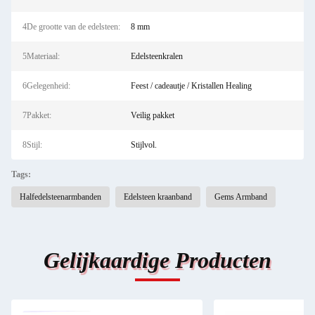
4De grootte van de edelsteen:
8 mm
5Materiaal:
Edelsteenkralen
6Gelegenheid:
Feest / cadeautje / Kristallen Healing
7Pakket:
Veilig pakket
8Stijl:
Stijlvol.
Tags:
Halfedelsteenarmbanden
Edelsteen kraanband
Gems Armband
Gelijkaardige Producten