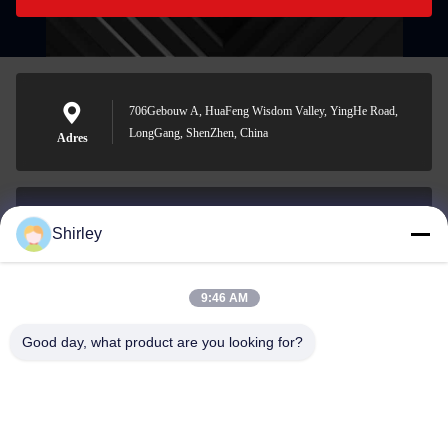
706Gebouw A, HuaFeng Wisdom Valley, YingHe Road,
LongGang, ShenZhen, China
Adres
Shirley
shirley@nature-trend.com
E-mail
9:46 AM
Good day, what product are you looking for?
0086-18148506772
Phone