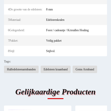
4De grootte van de edelsteen:
8 mm
5Materiaal:
Edelsteenkralen
6Gelegenheid:
Feest / cadeautje / Kristallen Healing
7Pakket:
Veilig pakket
8Stijl:
Stijlvol.
Tags:
Halfedelsteenarmbanden
Edelsteen kraanband
Gems Armband
Gelijkaardige Producten