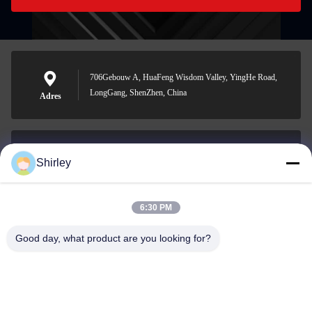
706Gebouw A, HuaFeng Wisdom Valley, YingHe Road,
LongGang, ShenZhen, China
Adres
Shirley
shirley@nature-trend.com
E-mail
6:30 PM
Good day, what product are you looking for?
0086-18148506772
Phone