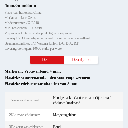
4mm/6mm/8mm
Plaats van herkomst: China
Merknaam: Jane Gems
Modelnummer: JG-B010
Min. bestelaantal: 100 stuks
Verpakking Details: Veilig pakket/geschenkpakket
Levertijd: 5-30 werkdagen afhankelijk van de orderhoeveelheid
Betalingscondities: T/T, Western Union, L/C, D/A, D/P
Levering vermogen: 10000 stuks per week
Detail
Description
Markeren:
Vrouwenband 4 mm
,
Elastieke vrouwenarmbanden voor empowerment
,
Elastieke edelstenenarmbanden van 8 mm
Handgemaakte elastische natuurlijke kristal
1Naam van het artikel:
edelsteen kraakband
2Kleur van edelstenen:
Mengelingskleur
3De vorm van edelstenen:
Rond