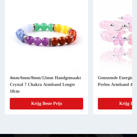
4mm/6mm/8mm/12mm Handgemaakt
Genezende Energie V
Crystal 7 Chakra Armband Lengte
Perlen Armband 4/6
18cm
Krijg Beste Prijs
Krijg Bes